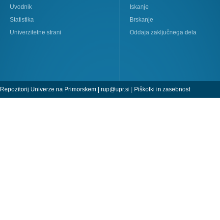
Uvodnik
Iskanje
Statistika
Brskanje
Univerzitetne strani
Oddaja zaključnega dela
Repozitorij Univerze na Primorskem |
rup@upr.si
|
Piškotki in zasebnost