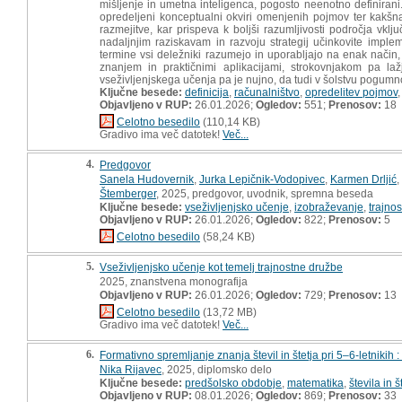
mišljenje in umetna inteligenca, pogosto neenotno definirani
opredeljeni konceptualni okviri omenjenih pojmov ter kakšn
razmejitve, kar prispeva k boljši razumljivosti področja vklj
nadaljnjim raziskavam in razvoju strategij učinkovite impl
termine vsi deležniki razumejo in uporabljajo na enak način
znanjem in praktičnimi aplikacijami, strokovnjakom pa laž
vseživljenjskega učenja pa je nujno, da tudi v šolstvu pogum
Ključne besede:
definicija
,
računalništvo
,
opredelitev pojmov
Objavljeno v RUP:
26.01.2026;
Ogledov:
551;
Prenosov:
18
Celotno besedilo
(110,14 KB)
Gradivo ima več datotek!
Več...
4.
Predgovor
Sanela Hudovernik
,
Jurka Lepičnik-Vodopivec
,
Karmen Drljić
,
Štemberger
, 2025, predgovor, uvodnik, spremna beseda
Ključne besede:
vseživljenjsko učenje
,
izobraževanje
,
trajno
Objavljeno v RUP:
26.01.2026;
Ogledov:
822;
Prenosov:
5
Celotno besedilo
(58,24 KB)
5.
Vseživljenjsko učenje kot temelj trajnostne družbe
2025, znanstvena monografija
Objavljeno v RUP:
26.01.2026;
Ogledov:
729;
Prenosov:
13
Celotno besedilo
(13,72 MB)
Gradivo ima več datotek!
Več...
6.
Formativno spremljanje znanja števil in štetja pri 5–6-letnikih
Nika Rijavec
, 2025, diplomsko delo
Ključne besede:
predšolsko obdobje
,
matematika
,
števila in š
Objavljeno v RUP:
08.01.2026;
Ogledov:
869;
Prenosov:
33