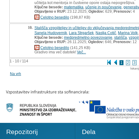
učitelja kot mentorja in čustvene opore ostaja nepogrešljiva.
Ključne besede:
matematika
,
učenje in poučevanje
,
generati
Objavljeno v RUP:
23.12.2025;
Ogledov:
629;
Prenosov:
4
Celotno besedilo
(198,87 KB)
10.
Stališča vzgojiteljev in učiteljev do vključevanja medpredmet
Sanela Hudovernik
,
Lara Strgaršek
,
Nastja Cotič
,
Marina Volk
Ključne besede:
medpredmetno povezovanje
,
stališča
,
vzgojit
Objavljeno v RUP:
26.11.2025;
Ogledov:
646;
Prenosov:
12
Celotno besedilo
(141,25 KB)
Gradivo ima več datotek!
Več...
1 - 10 / 114
1
2
3
Iskan
Na vrh
Repozitorij
Dela