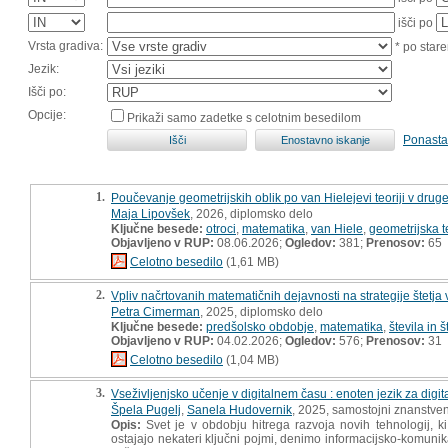
išči po
Vrsta gradiva:
* po stare
Jezik:
Išči po:
Opcije:
Prikaži samo zadetke s celotnim besedilom
Ponasta
1.
Poučevanje geometrijskih oblik po van Hielejevi teoriji v dr
Maja Lipovšek
, 2026, diplomsko delo
Ključne besede:
otroci
,
matematika
,
van Hiele
,
geometrijska t
Objavljeno v RUP:
08.06.2026;
Ogledov:
381;
Prenosov:
65
Celotno besedilo
(1,61 MB)
2.
Vpliv načrtovanih matematičnih dejavnosti na strategije štetj
Petra Cimerman
, 2025, diplomsko delo
Ključne besede:
predšolsko obdobje
,
matematika
,
števila in š
Objavljeno v RUP:
04.02.2026;
Ogledov:
576;
Prenosov:
31
Celotno besedilo
(1,04 MB)
3.
Vseživljenjsko učenje v digitalnem času : enoten jezik za digi
Špela Pugelj
,
Sanela Hudovernik
, 2025, samostojni znanstven
Opis:
Svet je v obdobju hitrega razvoja novih tehnologij, ki
ostajajo nekateri ključni pojmi, denimo informacijsko-komunika