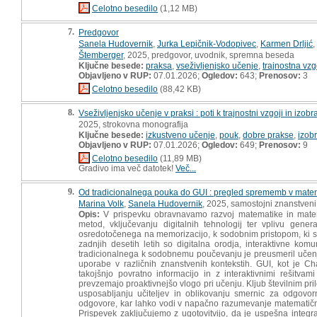
Celotno besedilo
(1,12 MB)
7.
Predgovor
Sanela Hudovernik
,
Jurka Lepičnik-Vodopivec
,
Karmen Drljić
,
Štemberger
, 2025, predgovor, uvodnik, spremna beseda
Ključne besede:
praksa
,
vseživljenjsko učenje
,
trajnostna vzg
Objavljeno v RUP:
07.01.2026;
Ogledov:
643;
Prenosov:
3
Celotno besedilo
(88,42 KB)
8.
Vseživljenjsko učenje v praksi : poti k trajnostni vzgoji in izob
2025, strokovna monografija
Ključne besede:
izkustveno učenje
,
pouk
,
dobre prakse
,
izob
Objavljeno v RUP:
07.01.2026;
Ogledov:
649;
Prenosov:
9
Celotno besedilo
(11,89 MB)
Gradivo ima več datotek!
Več...
9.
Od tradicionalnega pouka do GUI : pregled sprememb v mate
Marina Volk
,
Sanela Hudovernik
, 2025, samostojni znanstveni 
Opis:
V prispevku obravnavamo razvoj matematike in mate
metod, vključevanju digitalnih tehnologij ter vplivu gen
osredotočenega na memorizacijo, k sodobnim pristopom, ki s
zadnjih desetih letih so digitalna orodja, interaktivne kom
tradicionalnega k sodobnemu poučevanju je preusmeril učenj
uporabe v različnih znanstvenih kontekstih. GUI, kot je C
takojšnjo povratno informacijo in z interaktivnimi rešitva
prevzemajo proaktivnejšo vlogo pri učenju. Kljub številnim pri
usposabljanju učiteljev in oblikovanju smernic za odgovo
odgovore, kar lahko vodi v napačno razumevanje matematičnih 
Prispevek zaključujemo z ugotovitvijo, da je uspešna integr