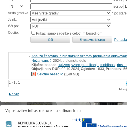
išči po
Vrsta gradiva:
* po stare
Jezik:
Išči po:
Opcije:
Prikaži samo zadetke s celotnim besedilom
Ponasta
1.
Analiza časovnih in prostorskih vzorcev premikanja obiskovalcev
Neža Ivančič
, 2024, diplomsko delo
Ključne besede:
turizem
,
vzorci premikanja
,
mobilnost
,
dosto
Objavljeno v RUP:
02.10.2024;
Ogledov:
1833;
Prenosov:
5
Celotno besedilo
(1,40 MB)
1 - 1 / 1
Iskan
Na vrh