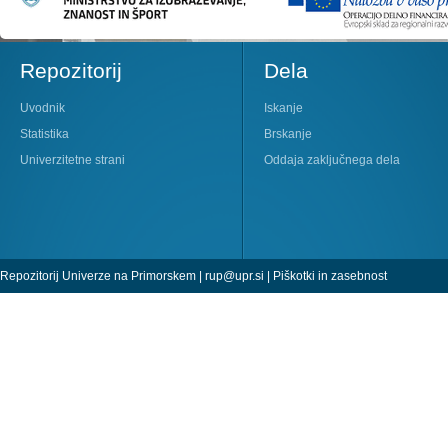
Repozitorij
Dela
Uvodnik
Iskanje
Statistika
Brskanje
Univerzitetne strani
Oddaja zaključnega dela
Repozitorij Univerze na Primorskem |
rup@upr.si
|
Piškotki in zasebnost