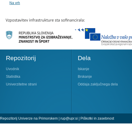
Na vrh
Repozitorij
Dela
Uvodnik
Iskanje
Statistika
Brskanje
Univerzitetne strani
Oddaja zaključnega dela
Repozitorij Univerze na Primorskem |
rup@upr.si
|
Piškotki in zasebnost