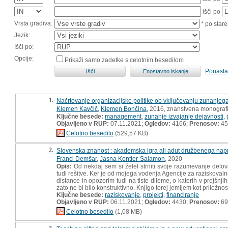
išči po
Vrsta gradiva:
* po stare
Jezik:
Išči po:
Opcije:
Prikaži samo zadetke s celotnim besedilom
Ponasta
1.
Načrtovanje organizacijske politike ob vključevanju zunanjega
Klemen Kavčič
,
Klemen Bončina
, 2016, znanstvena monografi
Ključne besede:
management
,
zunanje izvajanje dejavnosti
,
Objavljeno v RUP:
07.11.2021;
Ogledov:
4166;
Prenosov:
45
Celotno besedilo
(529,57 KB)
2.
Slovenska znanost : akademska igra ali adut družbenega nap
Franci Demšar
,
Jasna Kontler-Salamon
, 2020
Opis:
Od nekdaj sem si želel strniti svoje razumevanje delova
tudi rešitve. Ker je od mojega vodenja Agencije za raziskoval
distance in opozorim tudi na tiste dileme, o katerih v prejšnji
zato ne bi bilo konstruktivno. Knjigo torej jemljem kot priložn
Ključne besede:
raziskovanje
,
projekti
,
financiranje
Objavljeno v RUP:
06.11.2021;
Ogledov:
4430;
Prenosov:
69
Celotno besedilo
(1,08 MB)