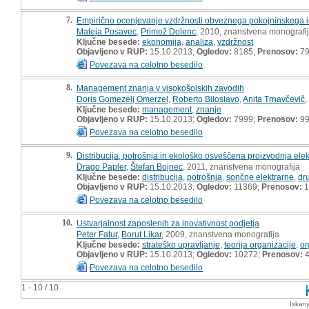
7.
Empirično ocenjevanje vzdržnosti obveznega pokojninskega in
Mateja Posavec
,
Primož Dolenc
, 2010, znanstvena monografi
Ključne besede:
ekonomija
,
analiza
,
vzdržnost
Objavljeno v RUP:
15.10.2013;
Ogledov:
8185;
Prenosov:
7
Povezava na celotno besedilo
8.
Management znanja v visokošolskih zavodih
Doris Gomezelj Omerzel
,
Roberto Biloslavo
,
Anita Trnavčevič
,
Ključne besede:
management
,
znanje
Objavljeno v RUP:
15.10.2013;
Ogledov:
7999;
Prenosov:
9
Povezava na celotno besedilo
9.
Distribucija, potrošnja in ekološko osveščena proizvodnja elek
Drago Papler
,
Štefan Bojnec
, 2011, znanstvena monografija
Ključne besede:
distribucija
,
potrošnja
,
sončne elektrarne
,
dr
Objavljeno v RUP:
15.10.2013;
Ogledov:
11369;
Prenosov:
1
Povezava na celotno besedilo
10.
Ustvarjalnost zaposlenih za inovativnost podjetja
Peter Fatur
,
Borut Likar
, 2009, znanstvena monografija
Ključne besede:
strateško upravljanje
,
teorija organizacije
,
or
Objavljeno v RUP:
15.10.2013;
Ogledov:
10272;
Prenosov:
4
Povezava na celotno besedilo
1 - 10 / 10
Iskan