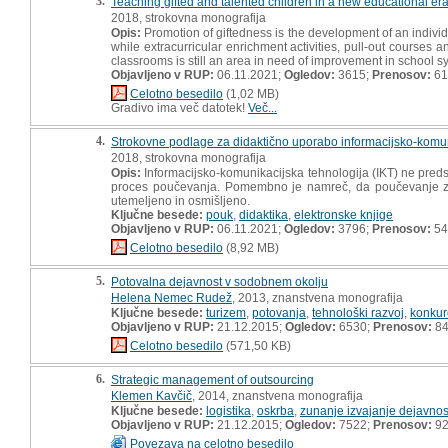
3.
Teaching gifted and talented children in a new educational er
2018, strokovna monografija
Opis:
Promotion of giftedness is the development of an individu
while extracurricular enrichment activities, pull-out courses an
classrooms is still an area in need of improvement in school 
Objavljeno v RUP:
06.11.2021;
Ogledov:
3615;
Prenosov:
61
Celotno besedilo
(1,02 MB)
Gradivo ima več datotek!
Več...
4.
Strokovne podlage za didaktično uporabo informacijsko-komuni
2018, strokovna monografija
Opis:
Informacijsko-komunikacijska tehnologija (IKT) ne pre
proces poučevanja. Pomembno je namreč, da poučevanje z 
utemeljeno in osmišljeno.
Ključne besede:
pouk
,
didaktika
,
elektronske knjige
Objavljeno v RUP:
06.11.2021;
Ogledov:
3796;
Prenosov:
54
Celotno besedilo
(8,92 MB)
5.
Potovalna dejavnost v sodobnem okolju
Helena Nemec Rudež
, 2013, znanstvena monografija
Ključne besede:
turizem
,
potovanja
,
tehnološki razvoj
,
konkur
Objavljeno v RUP:
21.12.2015;
Ogledov:
6530;
Prenosov:
8
Celotno besedilo
(571,50 KB)
6.
Strategic management of outsourcing
Klemen Kavčič
, 2014, znanstvena monografija
Ključne besede:
logistika
,
oskrba
,
zunanje izvajanje dejavnos
Objavljeno v RUP:
21.12.2015;
Ogledov:
7522;
Prenosov:
9
Povezava na celotno besedilo