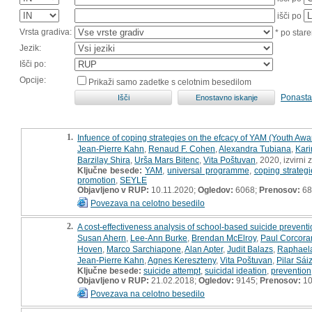
išči po
Vrsta gradiva:
* po stare
Jezik:
Išči po:
Opcije:
Prikaži samo zadetke s celotnim besedilom
Ponasta
1.
Infuence of coping strategies on the efcacy of YAM (Youth Awa
Jean-Pierre Kahn
,
Renaud F. Cohen
,
Alexandra Tubiana
,
Kar
Barzilay Shira
,
Urša Mars Bitenc
,
Vita Poštuvan
, 2020, izvirni
Ključne besede:
YAM
,
universal programme
,
coping strategi
promotion
,
SEYLE
Objavljeno v RUP:
10.11.2020;
Ogledov:
6068;
Prenosov:
68
Povezava na celotno besedilo
2.
A cost-effectiveness analysis of school-based suicide preven
Susan Ahern
,
Lee-Ann Burke
,
Brendan McElroy
,
Paul Corcora
Hoven
,
Marco Sarchiapone
,
Alan Apter
,
Judit Balazs
,
Raphael
Jean-Pierre Kahn
,
Agnes Kereszteny
,
Vita Poštuvan
,
Pilar Sái
Ključne besede:
suicide attempt
,
suicidal ideation
,
prevention
Objavljeno v RUP:
21.02.2018;
Ogledov:
9145;
Prenosov:
10
Povezava na celotno besedilo