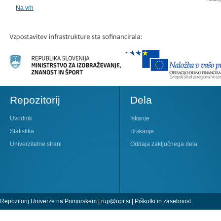
Na vrh
Repozitorij
Dela
Uvodnik
Iskanje
Statistika
Brskanje
Univerzitetne strani
Oddaja zaključnega dela
Repozitorij Univerze na Primorskem |
rup@upr.si
|
Piškotki in zasebnost