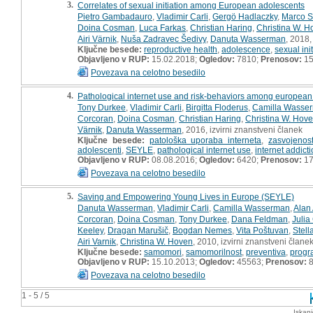
3.
Correlates of sexual initiation among European adolescents
Pietro Gambadauro
,
Vladimir Carli
,
Gergö Hadlaczky
,
Marco S
Doina Cosman
,
Luca Farkas
,
Christian Haring
,
Christina W. H
Airi Värnik
,
Nuša Zadravec Šedivy
,
Danuta Wasserman
, 2018,
Ključne besede:
reproductive health
,
adolescence
,
sexual init
Objavljeno v RUP:
15.02.2018;
Ogledov:
7810;
Prenosov:
15
Povezava na celotno besedilo
4.
Pathological internet use and risk-behaviors among european
Tony Durkee
,
Vladimir Carli
,
Birgitta Floderus
,
Camilla Wasse
Corcoran
,
Doina Cosman
,
Christian Haring
,
Christina W. Hov
Värnik
,
Danuta Wasserman
, 2016, izvirni znanstveni članek
Ključne besede:
patološka uporaba interneta
,
zasvojenos
adolescenti
,
SEYLE
,
pathological internet use
,
internet addict
Objavljeno v RUP:
08.08.2016;
Ogledov:
6420;
Prenosov:
17
Povezava na celotno besedilo
5.
Saving and Empowering Young Lives in Europe (SEYLE)
Danuta Wasserman
,
Vladimir Carli
,
Camilla Wasserman
,
Alan 
Corcoran
,
Doina Cosman
,
Tony Durkee
,
Dana Feldman
,
Julia
Keeley
,
Dragan Marušič
,
Bogdan Nemes
,
Vita Poštuvan
,
Stell
Airi Varnik
,
Christina W. Hoven
, 2010, izvirni znanstveni člane
Ključne besede:
samomori
,
samomorilnost
,
preventiva
,
progr
Objavljeno v RUP:
15.10.2013;
Ogledov:
45563;
Prenosov:
8
Povezava na celotno besedilo
1 - 5 / 5
Iskan