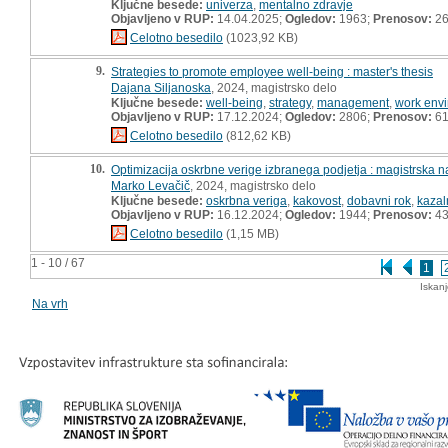
Ključne besede:
univerza
,
mentalno zdravje
Objavljeno v RUP:
14.04.2025;
Ogledov:
1963;
Prenosov:
2
Celotno besedilo
(1023,92 KB)
9.
Strategies to promote employee well-being : master's thesis
Dajana Siljanoska
, 2024, magistrsko delo
Ključne besede:
well-being
,
strategy
,
management
,
work env
Objavljeno v RUP:
17.12.2024;
Ogledov:
2806;
Prenosov:
6
Celotno besedilo
(812,62 KB)
10.
Optimizacija oskrbne verige izbranega podjetja : magistrska 
Marko Levačič
, 2024, magistrsko delo
Ključne besede:
oskrbna veriga
,
kakovost
,
dobavni rok
,
kazal
Objavljeno v RUP:
16.12.2024;
Ogledov:
1944;
Prenosov:
4
Celotno besedilo
(1,15 MB)
1 - 10 / 67
1
Iskan
Na vrh