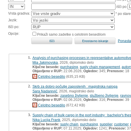
išči po
Vrsta gradiva:
* po stare
Jezik:
Išči po:
Opcije:
Prikaži samo zadetke s celotnim besedilom
Ponasta
1.
Analysis of purchasing processes in representative automotive 
Mia Jakimovska
, 2026, diplomsko delo
Ključne besede:
purchasing
,
suply chain management
,
autom
Objavljeno v RUP:
22.06.2026;
Ogledov:
345;
Prenosov:
18
Celotno besedilo
(635,15 KB)
2.
Skrb za dobro počutje zaposlenih : magistrska naloga
Sara Nadarević
, 2026, magistrsko delo
Ključne besede:
zasebno življenje
,
službeno življenje
,
ravnov
Objavljeno v RUP:
02.06.2026;
Ogledov:
316;
Prenosov:
39
Celotno besedilo
(672,42 KB)
3.
Supply chain of bulk cargo in the port industry : bachelor's thes
Nika Lucija Frank
, 2025, diplomsko delo
Ključne besede:
suply chain
,
purchasing
,
supplier
,
customer
,
Objavljeno v RUP:
07.11.2025;
Ogledov:
1241;
Prenosov:
37