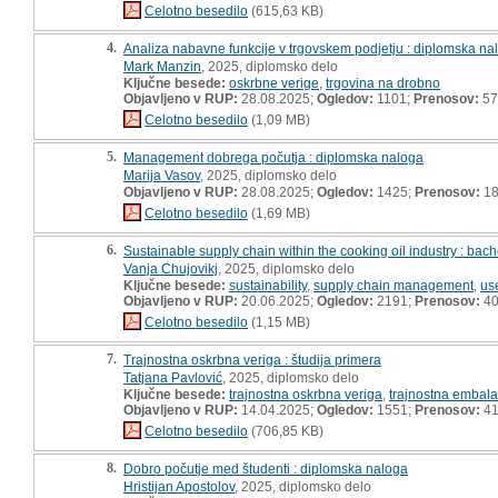
Celotno besedilo
(615,63 KB)
4.
Analiza nabavne funkcije v trgovskem podjetju : diplomska na
Mark Manzin
, 2025, diplomsko delo
Ključne besede:
oskrbne verige
,
trgovina na drobno
Objavljeno v RUP:
28.08.2025;
Ogledov:
1101;
Prenosov:
57
Celotno besedilo
(1,09 MB)
5.
Management dobrega počutja : diplomska naloga
Marija Vasov
, 2025, diplomsko delo
Objavljeno v RUP:
28.08.2025;
Ogledov:
1425;
Prenosov:
1
Celotno besedilo
(1,69 MB)
6.
Sustainable supply chain within the cooking oil industry : bach
Vanja Chujovikj
, 2025, diplomsko delo
Ključne besede:
sustainability
,
supply chain management
,
us
Objavljeno v RUP:
20.06.2025;
Ogledov:
2191;
Prenosov:
4
Celotno besedilo
(1,15 MB)
7.
Trajnostna oskrbna veriga : študija primera
Tatjana Pavlović
, 2025, diplomsko delo
Ključne besede:
trajnostna oskrbna veriga
,
trajnostna embal
Objavljeno v RUP:
14.04.2025;
Ogledov:
1551;
Prenosov:
4
Celotno besedilo
(706,85 KB)
8.
Dobro počutje med študenti : diplomska naloga
Hristijan Apostolov
, 2025, diplomsko delo