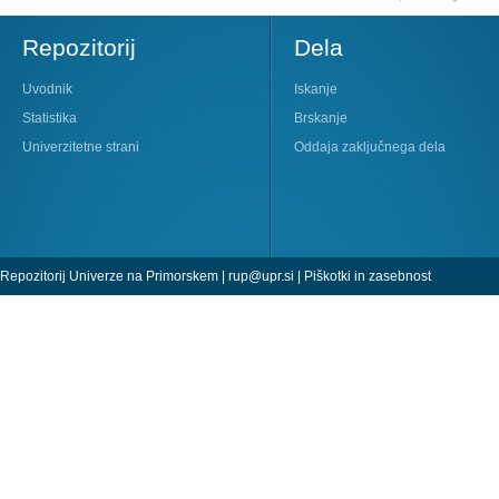
Repozitorij
Dela
Uvodnik
Iskanje
Statistika
Brskanje
Univerzitetne strani
Oddaja zaključnega dela
Repozitorij Univerze na Primorskem |
rup@upr.si
|
Piškotki in zasebnost