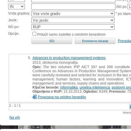
išči po
Vrsta gradiva:
* po stare
Jezik:
Išči po:
Opcije:
Prikaži samo zadetke s celotnim besedilom
Ponasta
1.
Advances in production management systems
2013, strokovna monografija
Opis:
The two volumes IFIP AICT 397 and 398 constitute t
Conference on Advances in Production Management Systems
were carefully reviewed and selected for inclusion in the two 
management; human factors, learning and innovation; IC
management; and services, supply chains and operations
Ključne besede:
informatika
,
umetna inteligenca
,
poslovni pr
Objavljeno v RUP:
15.10.2013;
Ogledov:
6349;
Prenosov:
7
Povezava na celotno besedilo
1 - 1 / 1
Iskan
Na vrh