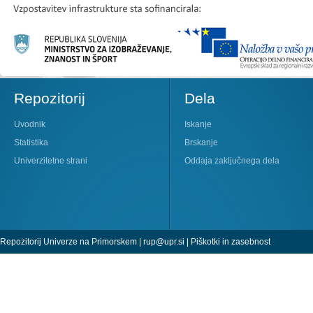
Repozitorij
Dela
Uvodnik
Iskanje
Statistika
Brskanje
Univerzitetne strani
Oddaja zaključnega dela
Repozitorij Univerze na Primorskem |
rup@upr.si
|
Piškotki in zasebnost