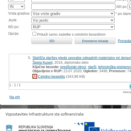
išči po
Vrsta gradiva:
* po stare
Jezik:
Išči po:
Opcije:
Prikaži samo zadetke s celotnim besedilom
Ponasta
1.
Stališča staršev glede uporabe odpadnih materialov pri dejavn
Špela Kuselj
, 2016, diplomsko delo
Ključne besede:
predšolski otroci
,
starši
,
tehnološka pismeno
Objavljeno v RUP:
23.07.2020;
Ogledov:
3496;
Prenosov:
7
Celotno besedilo
(343,96 KB)
1 - 1 / 1
Iskan
Na vrh