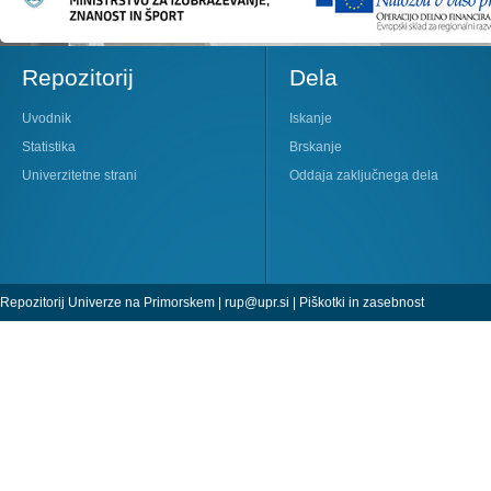
Repozitorij
Dela
Uvodnik
Iskanje
Statistika
Brskanje
Univerzitetne strani
Oddaja zaključnega dela
Repozitorij Univerze na Primorskem |
rup@upr.si
|
Piškotki in zasebnost