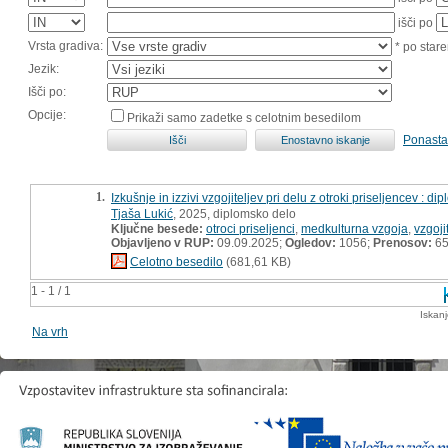
išči po
Vrsta gradiva:
* po stare
Jezik:
Išči po:
Opcije:
Prikaži samo zadetke s celotnim besedilom
Ponasta
1.
Izkušnje in izzivi vzgojiteljev pri delu z otroki priseljencev : d
Tjaša Lukić
, 2025, diplomsko delo
Ključne besede:
otroci priseljenci
,
medkulturna vzgoja
,
vzgojit
Objavljeno v RUP:
09.09.2025;
Ogledov:
1056;
Prenosov:
6
Celotno besedilo
(681,61 KB)
1 - 1 / 1
Iskan
Na vrh