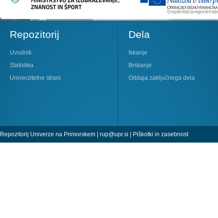
Repozitorij
Dela
Uvodnik
Iskanje
Statistika
Brskanje
Univerzitetne strani
Oddaja zaključnega dela
Repozitorij Univerze na Primorskem |
rup@upr.si
|
Piškotki in zasebnost