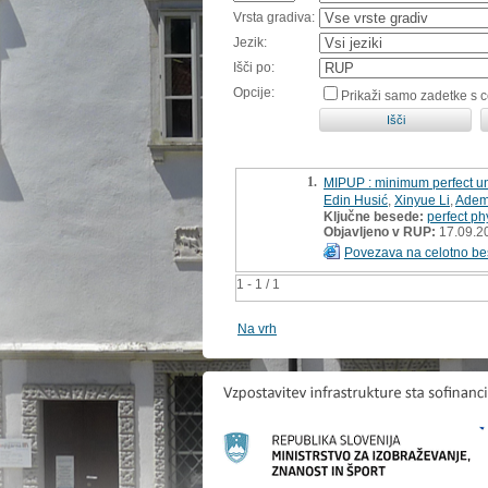
Vrsta gradiva:
Jezik:
Išči po:
Opcije:
Prikaži samo zadetke s 
1.
MIPUP : minimum perfect un
Edin Husić
,
Xinyue Li
,
Ademi
Ključne besede:
perfect p
Objavljeno v RUP:
17.09.2
Povezava na celotno be
1 - 1 / 1
Na vrh