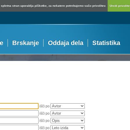
spletna stran uporablja piškotke, za nekatere potrebujemo vašo privolitev.
Uredi privolitev
je
Brskanje
Oddaja dela
Statistika
išči po
išči po
išči po
išči po