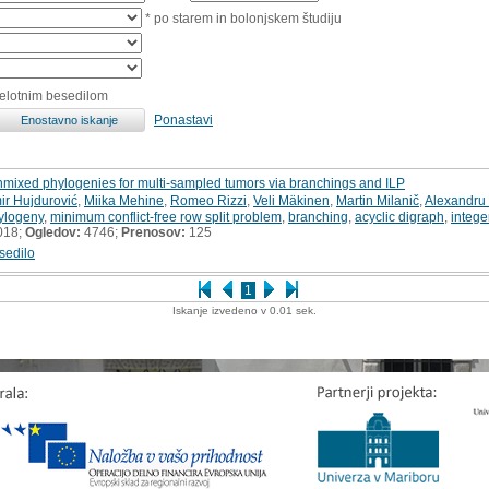
* po starem in bolonjskem študiju
celotnim besedilom
Ponastavi
mixed phylogenies for multi-sampled tumors via branchings and ILP
r Hujdurović
,
Miika Mehine
,
Romeo Rizzi
,
Veli Mäkinen
,
Martin Milanič
,
Alexandru 
hylogeny
,
minimum conflict-free row split problem
,
branching
,
acyclic digraph
,
intege
018;
Ogledov:
4746;
Prenosov:
125
sedilo
1
Iskanje izvedeno v 0.01 sek.