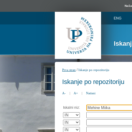
Naša 
ENG
Iskan
/
Prva stran
Iskanje po repozitoriju
Iskanje po repozitoriju
A-
|
A+
|
Natisni
Iskalni niz: