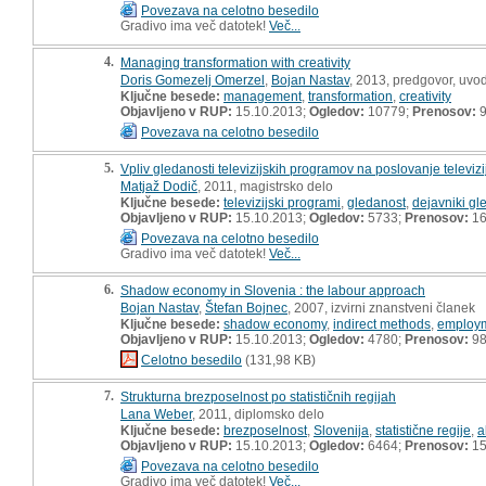
Povezava na celotno besedilo
Gradivo ima več datotek!
Več...
4.
Managing transformation with creativity
Doris Gomezelj Omerzel
,
Bojan Nastav
, 2013, predgovor, uv
Ključne besede:
management
,
transformation
,
creativity
Objavljeno v RUP:
15.10.2013;
Ogledov:
10779;
Prenosov:
9
Povezava na celotno besedilo
5.
Vpliv gledanosti televizijskih programov na poslovanje televizij
Matjaž Dodič
, 2011, magistrsko delo
Ključne besede:
televizijski programi
,
gledanost
,
dejavniki gl
Objavljeno v RUP:
15.10.2013;
Ogledov:
5733;
Prenosov:
16
Povezava na celotno besedilo
Gradivo ima več datotek!
Več...
6.
Shadow economy in Slovenia : the labour approach
Bojan Nastav
,
Štefan Bojnec
, 2007, izvirni znanstveni članek
Ključne besede:
shadow economy
,
indirect methods
,
employ
Objavljeno v RUP:
15.10.2013;
Ogledov:
4780;
Prenosov:
9
Celotno besedilo
(131,98 KB)
7.
Strukturna brezposelnost po statističnih regijah
Lana Weber
, 2011, diplomsko delo
Ključne besede:
brezposelnost
,
Slovenija
,
statistične regije
,
a
Objavljeno v RUP:
15.10.2013;
Ogledov:
6464;
Prenosov:
15
Povezava na celotno besedilo
Gradivo ima več datotek!
Več...