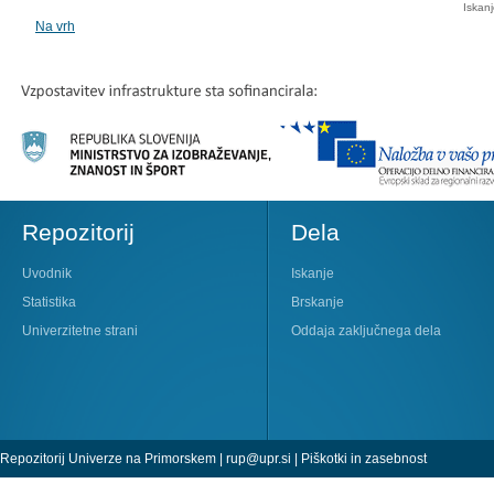
Iskan
Na vrh
Repozitorij
Dela
Uvodnik
Iskanje
Statistika
Brskanje
Univerzitetne strani
Oddaja zaključnega dela
Repozitorij Univerze na Primorskem |
rup@upr.si
|
Piškotki in zasebnost