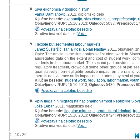
8.
Siva ekonomija v gospodinjstvih
Vanja Damjanović
, 2012, diplomsko delo
Ključne besede:
ekonomija
,
siva ekonomija
,
preprečevanje
,
u
Objavljeno v RUP:
15.10.2013;
Ogledov:
5038;
Prenosov:
17
Povezava na celotno besedilo
Gradivo ima več datotek!
Več...
9.
Flexible but segmentes labour markets
Janez Šušteršič
,
Tanja Kosi
,
Bojan Nastav
, 2011, objavljeni z
Opis:
The article is the first analysis of student work in Slov
aggregated data on the extent and cost of student work, com
students in the labour market. The second part provides statis
regulatory treatment, crowd out some other groups of job seeke
quantitatively non-negligible positive impact on the rate of
there is no evidence on its impact on the unemployment of yo
Ključne besede:
student work
,
regulation
,
labor market
,
youth
Objavljeno v RUP:
15.10.2013;
Ogledov:
5436;
Prenosov:
9
Povezava na celotno besedilo
10.
Vpliv ilegalnih migracij na nacionalno varnost Republike Slov
Jože Lebar
, 2011, magistrsko delo
Ključne besede:
ilegalne migracije
,
organizirani kriminal
,
trgo
Objavljeno v RUP:
15.10.2013;
Ogledov:
8724;
Prenosov:
22
Povezava na celotno besedilo
Gradivo ima več datotek!
Več...
1 - 10 / 20