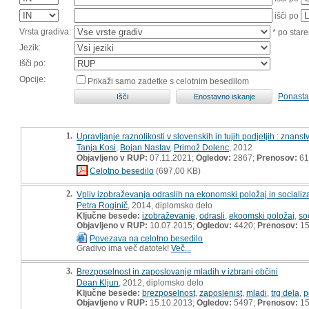
išči po
Vrsta gradiva:
* po stare
Jezik:
Išči po:
Opcije:
Prikaži samo zadetke s celotnim besedilom
Ponasta
1.
Upravljanje raznolikosti v slovenskih in tujih podjetjih : znan
Tanja Kosi
,
Bojan Nastav
,
Primož Dolenc
, 2012
Objavljeno v RUP:
07.11.2021;
Ogledov:
2867;
Prenosov:
61
Celotno besedilo
(697,00 KB)
2.
Vpliv izobraževanja odraslih na ekonomski položaj in socializ
Petra Roginič
, 2014, diplomsko delo
Ključne besede:
izobraževanje
,
odrasli
,
ekoomski položaj
,
so
Objavljeno v RUP:
10.07.2015;
Ogledov:
4420;
Prenosov:
15
Povezava na celotno besedilo
Gradivo ima več datotek!
Več...
3.
Brezposelnost in zaposlovanje mladih v izbrani občini
Dean Kljun
, 2012, diplomsko delo
Ključne besede:
brezposelnost
,
zaposlenist
,
mladi
,
trg dela
,
p
Objavljeno v RUP:
15.10.2013;
Ogledov:
5497;
Prenosov:
15