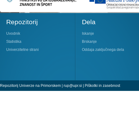
Repozitorij
Dela
Uvodnik
Iskanje
Statistika
Brskanje
Univerzitetne strani
Oddaja zaključnega dela
Repozitorij Univerze na Primorskem |
rup@upr.si
|
Piškotki in zasebnost