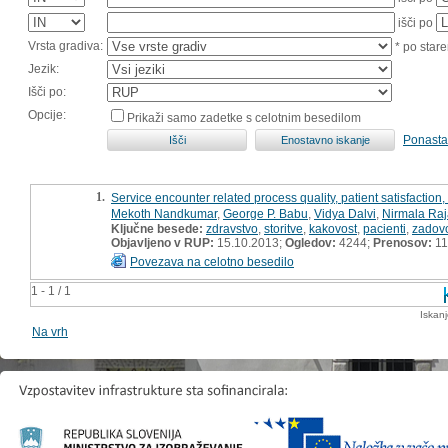
išči po
Vrsta gradiva:
* po stare
Jezik:
Išči po:
Opcije:
Prikaži samo zadetke s celotnim besedilom
Ponasta
1.
Service encounter related process quality, patient satisfaction
Mekoth Nandkumar
,
George P. Babu
,
Vidya Dalvi
,
Nirmala Raj
Ključne besede:
zdravstvo
,
storitve
,
kakovost
,
pacienti
,
zadovo
Objavljeno v RUP:
15.10.2013;
Ogledov:
4244;
Prenosov:
11
Povezava na celotno besedilo
1 - 1 / 1
Iskan
Na vrh