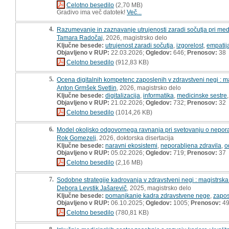
Celotno besedilo
(2,70 MB)
Gradivo ima več datotek!
Več...
4.
Razumevanje in zaznavanje utrujenosti zaradi sočutja pri medi
Tamara Radočaj
, 2026, magistrsko delo
Ključne besede:
utrujenost zaradi sočutja
,
izgorelost
,
empatij
Objavljeno v RUP:
22.03.2026;
Ogledov:
646;
Prenosov:
38
Celotno besedilo
(912,83 KB)
5.
Ocena digitalnih kompetenc zaposlenih v zdravstveni negi : m
Anton Grmšek Svetlin
, 2026, magistrsko delo
Ključne besede:
digitalizacija
,
informatika
,
medicinske sestre
Objavljeno v RUP:
21.02.2026;
Ogledov:
732;
Prenosov:
32
Celotno besedilo
(1014,26 KB)
6.
Model okoljsko odgovornega ravnanja pri svetovanju o neporabl
Rok Gomezelj
, 2026, doktorska disertacija
Ključne besede:
naravni ekosistemi
,
neporabljena zdravila
,
o
Objavljeno v RUP:
05.02.2026;
Ogledov:
719;
Prenosov:
37
Celotno besedilo
(2,16 MB)
7.
Sodobne strategije kadrovanja v zdravstveni negi : magistrsk
Debora Levstik Jašarevič
, 2025, magistrsko delo
Ključne besede:
pomanjkanje kadra zdravstvene nege
,
zapos
Objavljeno v RUP:
06.10.2025;
Ogledov:
1005;
Prenosov:
4
Celotno besedilo
(780,81 KB)