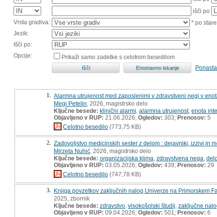
išči po
Vrsta gradiva:
* po stare
Jezik:
Išči po:
Opcije:
Prikaži samo zadetke s celotnim besedilom
Ponasta
1.
Alarmna utrujenost med zaposlenimi v zdravstveni negi v enotah
Megi Petelin
, 2026, magistrsko delo
Ključne besede:
klinični alarmi
,
alarmna utrujenost
,
enota int
Objavljeno v RUP:
21.06.2026;
Ogledov:
303;
Prenosov:
5
Celotno besedilo
(773,75 KB)
2.
Zadovoljstvo medicinskih sester z delom : dejavniki, izzivi in 
Mirzeta Nuhić
, 2026, magistrsko delo
Ključne besede:
organizacijska klima
,
zdravstvena nega
,
del
Objavljeno v RUP:
03.05.2026;
Ogledov:
439;
Prenosov:
29
Celotno besedilo
(747,78 KB)
3.
Knjiga povzetkov zaključnih nalog Univerze na Primorskem Fak
2025, zbornik
Ključne besede:
zdravstvo
,
visokošolski študij
,
zaključne nal
Objavljeno v RUP:
09.04.2026;
Ogledov:
501;
Prenosov:
6