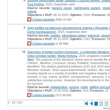
8.
Izkušnje medicinskih sester zasebnic o razvoju kariere : kvalit
Tina Ferfolja
, 2025, magistrsko delo
Ključne besede:
karierni razvoj
,
načrtovanje kariere
,
medi
naloge
Objavljeno v RUP:
06.10.2025;
Ogledov:
1026;
Prenosov:
4
Celotno besedilo
(688,19 KB)
9.
Vpliv politike na kakovost zdravstvenega sistema v Republiki S
Denis Karahasanović
, 2025, magistrsko delo
Ključne besede:
politika
,
zdravstveni sistem
,
kakovost
,
zdravj
Objavljeno v RUP:
06.10.2025;
Ogledov:
1341;
Prenosov:
5
Celotno besedilo
(1,56 MB)
10.
Outcomes of digital nursing schedules : a systematic literature
Anton Grmšek Svetlin
,
Melita Peršolja
, 2025, pregledni znanst
Opis:
The purpose of this literature review was to identify the
CINAHL, Medline, Cochrane Library, PubMed, ScienceDirect, J
identified. Ten studies published between 2015 and 2024 were e
literature reviews, three quasi-experimental studies, two cas
nursing reports on a variety of positive and negative impacts 
nursing is has mainly positive consequences, because if a
satisfaction among nurses. However, the developments in the 
be reached.
Ključne besede:
digitalisation
,
nursing
,
roster
,
staffing and sc
Objavljeno v RUP:
24.08.2025;
Ogledov:
914;
Prenosov:
15
Celotno besedilo
(375,49 KB)
1 - 10 / 112
1
2
3
Iskan