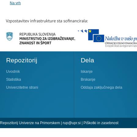
Na vrh
Repozitorij
Dela
Uvodnik
Iskanje
Statistika
Brskanje
Univerzitetne strani
Oddaja zaključnega dela
Repozitorij Univerze na Primorskem |
rup@upr.si
|
Piškotki in zasebnost