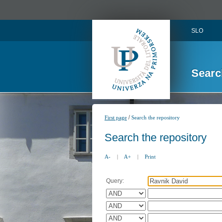
SLO
Searc
/
First page
Search the repository
Search the repository
A-
|
A+
|
Print
Query: