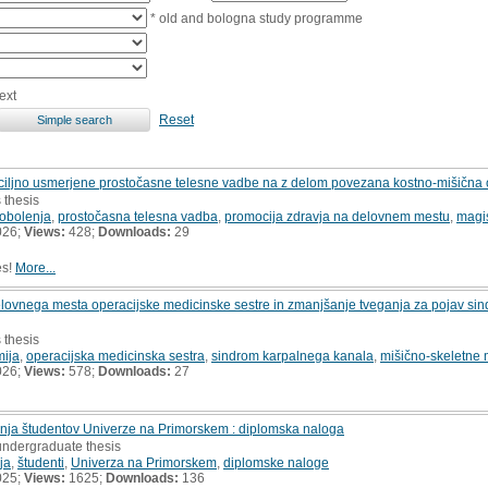
* old and bologna study programme
ext
Reset
a ciljno usmerjene prostočasne telesne vadbe na z delom povezana kostno-mišična 
 thesis
 obolenja
,
prostočasna telesna vadba
,
promocija zdravja na delovnem mestu
,
magi
026;
Views:
428;
Downloads:
29
es!
More...
ovnega mesta operacijske medicinske sestre in zmanjšanje tveganja za pojav sin
 thesis
ija
,
operacijska medicinska sestra
,
sindrom karpalnega kanala
,
mišično-skeletne 
026;
Views:
578;
Downloads:
27
nja študentov Univerze na Primorskem : diplomska naloga
undergraduate thesis
ja
,
študenti
,
Univerza na Primorskem
,
diplomske naloge
025;
Views:
1625;
Downloads:
136