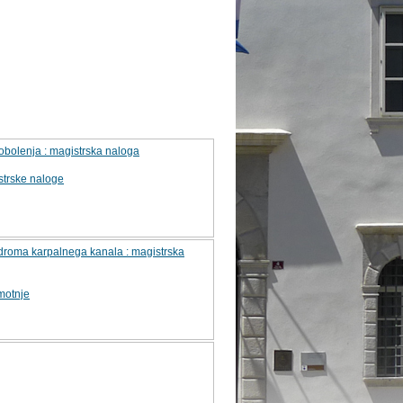
obolenja : magistrska naloga
strske naloge
droma karpalnega kanala : magistrska
motnje