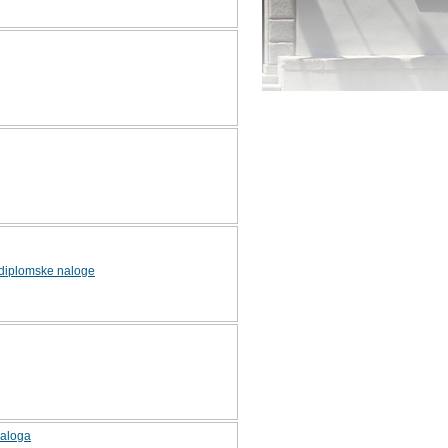
diplomske naloge
naloga