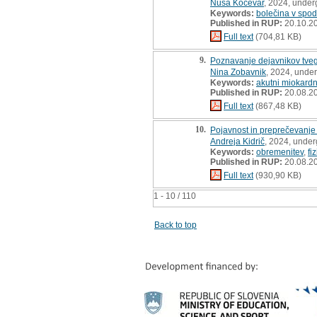
Nuša Kočevar
, 2024, under
Keywords:
bolečina v spod
Published in RUP:
20.10.2
Full text
(704,81 KB)
9.
Poznavanje dejavnikov tveg
Nina Zobavnik
, 2024, unde
Keywords:
akutni miokardni
Published in RUP:
20.08.2
Full text
(867,48 KB)
10.
Pojavnost in preprečevanje 
Andreja Kidrič
, 2024, under
Keywords:
obremenitev
,
fi
Published in RUP:
20.08.2
Full text
(930,90 KB)
1 - 10 / 110
Back to top