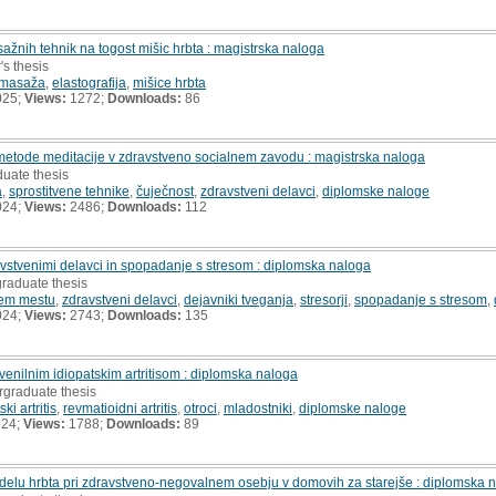
sažnih tehnik na togost mišic hrbta : magistrska naloga
's thesis
masaža
,
elastografija
,
mišice hrbta
025;
Views:
1272;
Downloads:
86
etode meditacije v zdravstveno socialnem zavodu : magistrska naloga
duate thesis
a
,
sprostitvene tehnike
,
čuječnost
,
zdravstveni delavci
,
diplomske naloge
024;
Views:
2486;
Downloads:
112
vstvenimi delavci in spopadanje s stresom : diplomska naloga
graduate thesis
nem mestu
,
zdravstveni delavci
,
dejavniki tveganja
,
stresorji
,
spopadanje s stresom
,
024;
Views:
2743;
Downloads:
135
uvenilnim idiopatskim artritisom : diplomska naloga
rgraduate thesis
ki artritis
,
revmatioidni artritis
,
otroci
,
mladostniki
,
diplomske naloge
024;
Views:
1788;
Downloads:
89
delu hrbta pri zdravstveno-negovalnem osebju v domovih za starejše : diplomska 