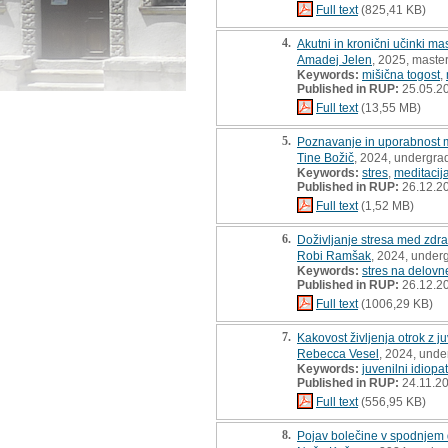
Full text
(825,41 KB)
4.
Akutni in kronični učinki ma
Amadej Jelen
, 2025, master
Keywords:
mišična togost
,
Published in RUP:
25.05.2
Full text
(13,55 MB)
5.
Poznavanje in uporabnost m
Tine Božič
, 2024, undergra
Keywords:
stres
,
meditacij
Published in RUP:
26.12.2
Full text
(1,52 MB)
6.
Doživljanje stresa med zdra
Robi Ramšak
, 2024, under
Keywords:
stres na delov
Published in RUP:
26.12.2
Full text
(1006,29 KB)
7.
Kakovost življenja otrok z j
Rebecca Vesel
, 2024, unde
Keywords:
juvenilni idiopats
Published in RUP:
24.11.2
Full text
(556,95 KB)
8.
Pojav bolečine v spodnjem 