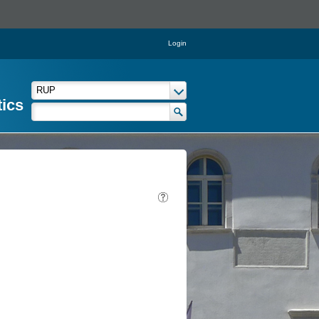
Login
tics