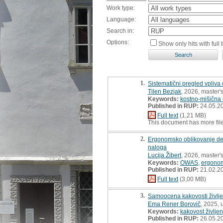
Work type:
Language:
Search in:
Options:
Show only hits with full t
1.
Sistematični pregled vpliv
Tilen Bezjak
, 2026, master's
Keywords:
kostno-mišična
Published in RUP:
24.05.2
Full text
(1,21 MB)
This document has more fil
2.
Ergonomsko oblikovanje del
naloga
Lucija Žibert
, 2026, master's
Keywords:
OWAS
,
ergonom
Published in RUP:
21.02.2
Full text
(3,00 MB)
3.
Samoocena kakovosti življe
Ema Rener Borovič
, 2025, 
Keywords:
kakovost življen
Published in RUP:
26.05.2