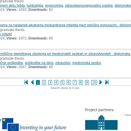
graduate thesis
njem delu hrbta
,
lumbalgija
,
ergonomija
,
zdravstvenonegovalno osebje
,
diplomske
024;
Views:
1693;
Downloads:
92
anja za nastanek akutnega miokardnega infarkta med splošno populacijo : diplo
rgraduate thesis
 infarkt
024;
Views:
1972;
Downloads:
60
mišično-skeletnega obolenja pri medicinskih sestrah in zdravstvenikih : diplomska
graduate thesis
zične poškodbe
,
poškodbe na delu
,
zdravstvo
,
medicinska sestra
024;
Views:
2047;
Downloads:
46
1
2
3
4
5
6
7
8
9
10
Search done in 0 sec.