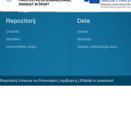
Repozitorij
Dela
Uvodnik
Iskanje
Statistika
Brskanje
Univerzitetne strani
Oddaja zaključnega dela
Repozitorij Univerze na Primorskem |
rup@upr.si
|
Piškotki in zasebnost