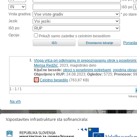
išči po
Vrsta gradiva:
* po stare
Jezik:
Išči po:
Opcije:
Prikaži samo zadetke s celotnim besedilom
Ponasta
1.
Vloga vrtca pri odkrivanju in prepoznavanju otrok s posebnimi
Merisa Redžić
, 2023, magistrsko delo
Ključne besede:
otroci s posebnimi potrebami
,
zgodnja obra
Objavljeno v RUP:
24.08.2023;
Ogledov:
5725;
Prenosov:
9
Celotno besedilo
(763,87 KB)
1 - 1 / 1
Iskan
Na vrh