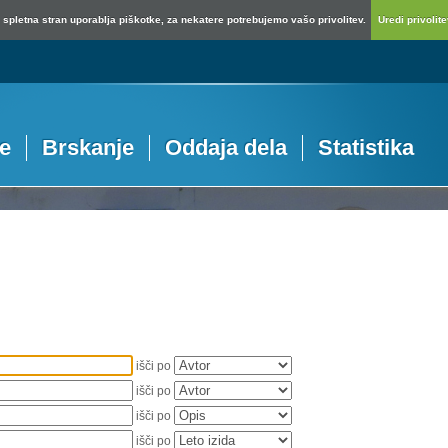
spletna stran uporablja piškotke, za nekatere potrebujemo vašo privolitev.
Uredi privolitev
je
Brskanje
Oddaja dela
Statistika
išči po
išči po
išči po
išči po