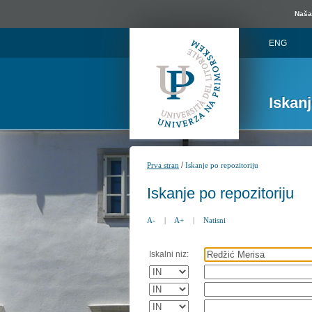
Naša 
ENG
Iskan
/
Prva stran
Iskanje po repozitoriju
Iskanje po repozitoriju
A-
|
A+
|
Natisni
Iskalni niz: