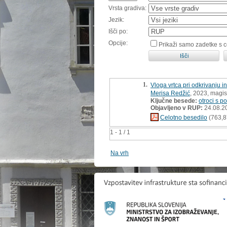
Vrsta gradiva:
Jezik:
Išči po:
Opcije:
Prikaži samo zadetke s 
1.
Vloga vrtca pri odkrivanju 
Merisa Redžić
, 2023, magis
Ključne besede:
otroci s 
Objavljeno v RUP:
24.08.2
Celotno besedilo
(763,8
1 - 1 / 1
Na vrh