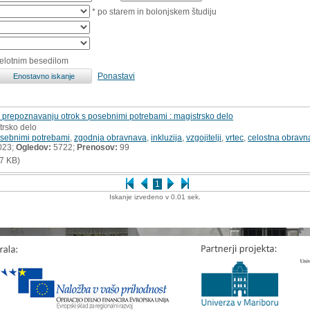
* po starem in bolonjskem študiju
celotnim besedilom
Ponastavi
in prepoznavanju otrok s posebnimi potrebami : magistrsko delo
trsko delo
posebnimi potrebami
,
zgodnja obravnava
,
inkluzija
,
vzgojitelji
,
vrtec
,
celostna obravn
023;
Ogledov:
5722;
Prenosov:
99
7 KB)
1
Iskanje izvedeno v 0.01 sek.