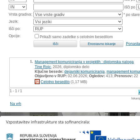
išči po
Vrsta gradiva:
* po stare
Jezik:
Išči po:
Opcije:
Prikaži samo zadetke s celotnim besedilom
Ponasta
1.
Management komuniciranja v projektih : diplomska naloga
Tine Rojc
, 2026, diplomsko delo
Ključne besede:
dejavniki komuniciranja
,
management komun
Objavljeno v RUP:
02.06.2026;
Ogledov:
413;
Prenosov:
22
Celotno besedilo
(1,17 MB)
1 - 1 / 1
Iskan
Na vrh