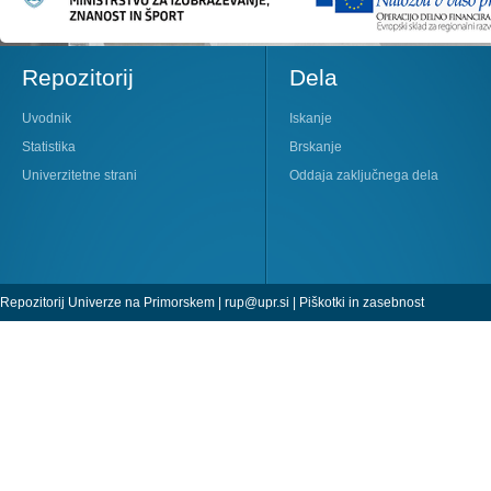
Repozitorij
Dela
Uvodnik
Iskanje
Statistika
Brskanje
Univerzitetne strani
Oddaja zaključnega dela
Repozitorij Univerze na Primorskem |
rup@upr.si
|
Piškotki in zasebnost