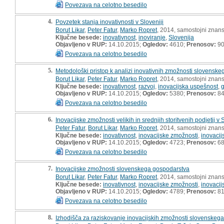
Povezava na celotno besedilo
4.
Povzetek stanja inovativnosti v Sloveniji
Borut Likar
,
Peter Fatur
,
Marko Ropret
, 2014, samostojni znans
Ključne besede:
inovativnost
,
inoviranje
,
Slovenija
Objavljeno v RUP:
14.10.2015;
Ogledov:
4610;
Prenosov:
9
Povezava na celotno besedilo
5.
Metodološki pristop k analizi inovativnih zmožnosti slovensk
Borut Likar
,
Peter Fatur
,
Marko Ropret
, 2014, samostojni znans
Ključne besede:
inovativnost
,
razvoj
,
inovacijska uspešnost
,
Objavljeno v RUP:
14.10.2015;
Ogledov:
5380;
Prenosov:
8
Povezava na celotno besedilo
6.
Inovacijske zmožnosti velikih in srednjih storitvenih podjetij v 
Peter Fatur
,
Borut Likar
,
Marko Ropret
, 2014, samostojni znans
Ključne besede:
inovativnost
,
inovacijske zmožnosti
,
inovacij
Objavljeno v RUP:
14.10.2015;
Ogledov:
4723;
Prenosov:
6
Povezava na celotno besedilo
7.
Inovacijske zmožnosti slovenskega gospodarstva
Borut Likar
,
Peter Fatur
,
Marko Ropret
, 2014, samostojni znans
Ključne besede:
inovativnost
,
inovacijske zmožnosti
,
inovacij
Objavljeno v RUP:
14.10.2015;
Ogledov:
4789;
Prenosov:
8
Povezava na celotno besedilo
8.
Izhodišča za raziskovanje inovacijskih zmožnosti slovenskeg