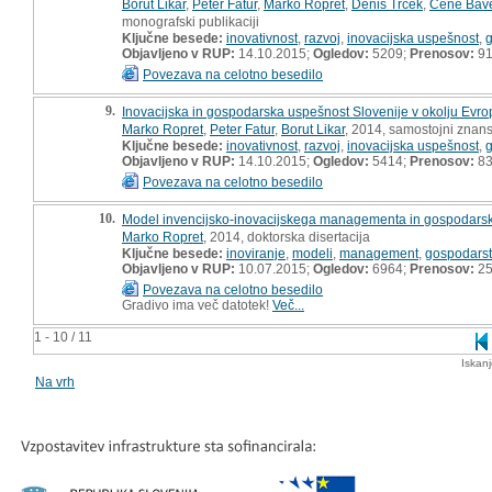
Borut Likar
,
Peter Fatur
,
Marko Ropret
,
Denis Trček
,
Cene Bav
monografski publikaciji
Ključne besede:
inovativnost
,
razvoj
,
inovacijska uspešnost
,
Objavljeno v RUP:
14.10.2015;
Ogledov:
5209;
Prenosov:
9
Povezava na celotno besedilo
9.
Inovacijska in gospodarska uspešnost Slovenije v okolju Evro
Marko Ropret
,
Peter Fatur
,
Borut Likar
, 2014, samostojni znans
Ključne besede:
inovativnost
,
razvoj
,
inovacijska uspešnost
,
Objavljeno v RUP:
14.10.2015;
Ogledov:
5414;
Prenosov:
8
Povezava na celotno besedilo
10.
Model invencijsko-inovacijskega managementa in gospodarska u
Marko Ropret
, 2014, doktorska disertacija
Ključne besede:
inoviranje
,
modeli
,
management
,
gospodars
Objavljeno v RUP:
10.07.2015;
Ogledov:
6964;
Prenosov:
25
Povezava na celotno besedilo
Gradivo ima več datotek!
Več...
1 - 10 / 11
Iskan
Na vrh