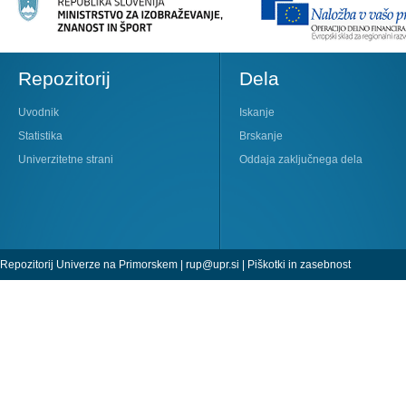
Repozitorij
Dela
Uvodnik
Iskanje
Statistika
Brskanje
Univerzitetne strani
Oddaja zaključnega dela
Repozitorij Univerze na Primorskem |
rup@upr.si
|
Piškotki in zasebnost