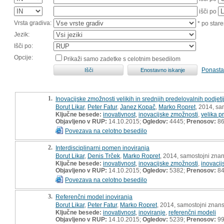
išči po
Vrsta gradiva:
* po stare
Jezik:
Išči po:
Opcije:
Prikaži samo zadetke s celotnim besedilom
Ponasta
1.
Inovacijske zmožnosti velikih in srednjih predelovalnih podjetij
Borut Likar
,
Peter Fatur
,
Janez Kopač
,
Marko Ropret
, 2014, sa
Ključne besede:
inovativnost
,
inovacijske zmožnosti
,
velika p
Objavljeno v RUP:
14.10.2015;
Ogledov:
4445;
Prenosov:
8
Povezava na celotno besedilo
2.
Interdisciplinarni pomen inoviranja
Borut Likar
,
Denis Trček
,
Marko Ropret
, 2014, samostojni znan
Ključne besede:
inovativnost
,
inovacijske zmožnosti
,
inovacij
Objavljeno v RUP:
14.10.2015;
Ogledov:
5382;
Prenosov:
8
Povezava na celotno besedilo
3.
Referenčni model inoviranja
Borut Likar
,
Peter Fatur
,
Marko Ropret
, 2014, samostojni znans
Ključne besede:
inovativnost
,
inoviranje
,
referenčni modeli
Objavljeno v RUP:
14.10.2015;
Ogledov:
5239;
Prenosov:
9