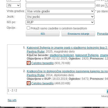
išči po
Vrsta gradiva:
* po stare
Jezik:
Išči po:
Opcije:
Prikaži samo zadetke s celotnim besedilom
Ponasta
1.
Kakovost življenja in znanje oseb s sladkorno boleznijo tipa 2
Pavlina Rutar
, 2025, magistrsko delo
Ključne besede:
sladkorna bolezen
,
kakovost življenja
,
znanj
Objavljeno v RUP:
02.02.2025;
Ogledov:
1920;
Prenosov:
12
Celotno besedilo
(931,70 KB)
2.
Kratkoročne in dolgoročne posledice pasivnega kajenja za nose
Pavlina Rutar
, 2014, diplomsko delo
Objavljeno v RUP:
18.03.2019;
Ogledov:
5473;
Prenosov:
9
Celotno besedilo
(466,03 KB)
1 - 2 / 2
Iskan
Na vrh