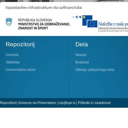
Repozitorij
Dela
Uvodnik
Iskanje
Statistika
Brskanje
Univerzitetne strani
Oddaja zaključnega dela
Repozitorij Univerze na Primorskem |
rup@upr.si
|
Piškotki in zasebnost