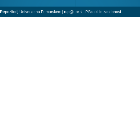
Repozitorij Univerze na Primorskem |
rup@upr.si
|
Piškotki in zasebnost