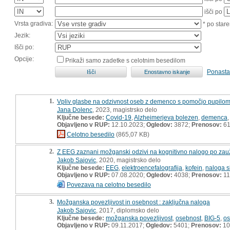
išči po
Vrsta gradiva:
* po stare
Jezik:
Išči po:
Opcije:
Prikaži samo zadetke s celotnim besedilom
Ponasta
1.
Vpliv glasbe na odzivnost oseb z demenco s pomočjo pupilomet
Jana Dolenc
, 2023, magistrsko delo
Ključne besede:
Covid-19
,
Alzheimerjeva bolezen
,
demenca
Objavljeno v RUP:
12.10.2023;
Ogledov:
3872;
Prenosov:
6
Celotno besedilo
(865,07 KB)
2.
Z EEG zaznani možganski odzivi na kognitivno nalogo po zauži
Jakob Sajovic
, 2020, magistrsko delo
Ključne besede:
EEG
,
elektroencefalografija
,
kofein
,
naloga s
Objavljeno v RUP:
07.08.2020;
Ogledov:
4038;
Prenosov:
11
Povezava na celotno besedilo
3.
Možganska povezljivost in osebnost : zaključna naloga
Jakob Sajovic
, 2017, diplomsko delo
Ključne besede:
možganska povezljivost
,
osebnost
,
BIG-5
,
os
Objavljeno v RUP:
09.11.2017;
Ogledov:
5401;
Prenosov:
10