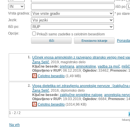
išči po
Vrsta gradiva:
* po stare
Jezik:
Išči po:
Opcije:
Prikaži samo zadetke s celotnim besedilom
Ponasta
1.
Učinek vnosa aminokislin z razvejano stransko verigo med va
Žana Selič
, 2019, magistrsko delo
Ključne besede:
prehrana
,
aminokisline
,
vadba za moč
,
miši
Objavljeno v RUP:
06.12.2019;
Ogledov:
33462;
Prenosov:
1
Celotno besedilo
(1,49 MB)
2.
Vloga dietetika pri zdravljenju anoreksije nervoze : [zaključna
Žana Selič
, 2016, diplomsko delo
Ključne besede:
zaključne projektne naloge
,
anoreksija nerv
Objavljeno v RUP:
19.03.2019;
Ogledov:
6684;
Prenosov:
14
Celotno besedilo
(1014,96 KB)
1 - 2 / 2
Iskan
Na vrh