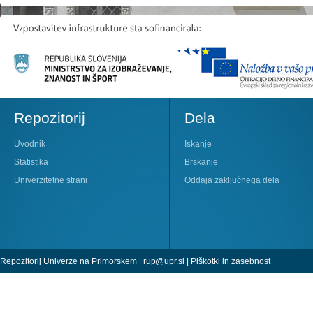
Repozitorij
Dela
Uvodnik
Iskanje
Statistika
Brskanje
Univerzitetne strani
Oddaja zaključnega dela
Repozitorij Univerze na Primorskem |
rup@upr.si
|
Piškotki in zasebnost