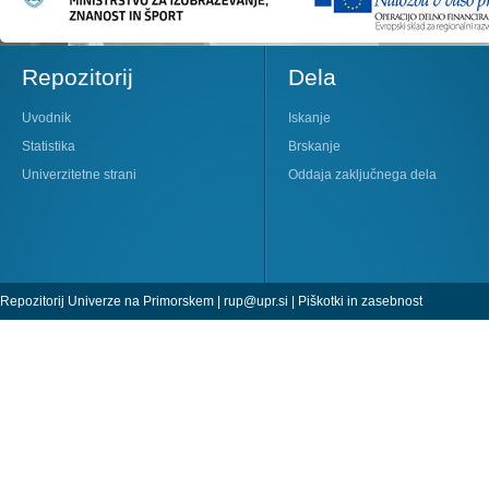
Repozitorij
Dela
Uvodnik
Iskanje
Statistika
Brskanje
Univerzitetne strani
Oddaja zaključnega dela
Repozitorij Univerze na Primorskem |
rup@upr.si
|
Piškotki in zasebnost