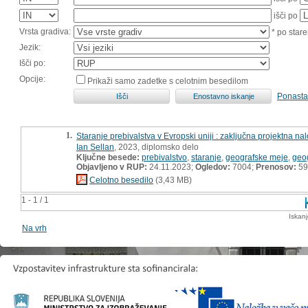
išči po
Vrsta gradiva:
* po stare
Jezik:
Išči po:
Opcije:
Prikaži samo zadetke s celotnim besedilom
Ponasta
1.
Staranje prebivalstva v Evropski uniji : zaključna projektna na
Ian Sellan
, 2023, diplomsko delo
Ključne besede:
prebivalstvo
,
staranje
,
geografske meje
,
geo
Objavljeno v RUP:
24.11.2023;
Ogledov:
7004;
Prenosov:
59
Celotno besedilo
(3,43 MB)
1 - 1 / 1
Iskan
Na vrh