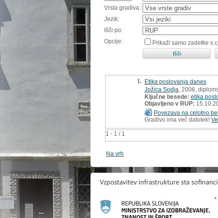
Vrsta gradiva:
Jezik:
Išči po:
Opcije:
Prikaži samo zadetke s 
1.
Etika poslovanja danes
Jožica Sodja
, 2006, diplom
Ključne besede:
etika posl
Objavljeno v RUP:
15.10.2
Povezava na celotno be
Gradivo ima več datotek!
Ve
1 - 1 / 1
Na vrh