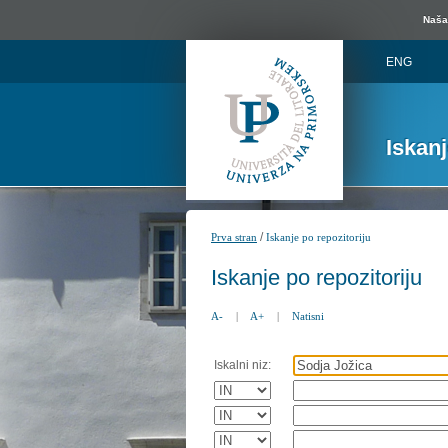
Naša 
ENG
Iskan
/
Prva stran
Iskanje po repozitoriju
Iskanje po repozitoriju
A-
|
A+
|
Natisni
Iskalni niz: