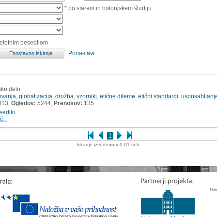
* po starem in bolonjskem študiju
celotnim besedilom
Ponastavi
sko delo
ovanja
,
globalizacija
,
družba
,
vzorniki
,
etične dileme
,
etični standardi
,
usposabljanj
013;
Ogledov:
5244;
Prenosov:
135
sedilo
č...
1
Iskanje izvedeno v 0.01 sek.