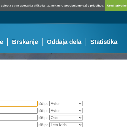
spletna stran uporablja piškotke, za nekatere potrebujemo vašo privolitev.
Uredi privolitev
je
Brskanje
Oddaja dela
Statistika
išči po
išči po
išči po
išči po