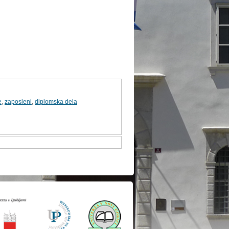
e
,
zaposleni
,
diplomska dela