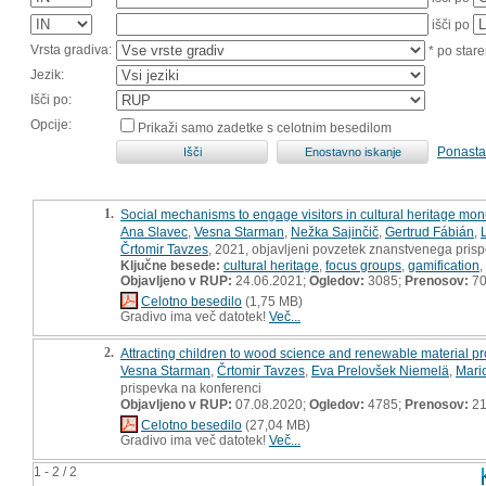
išči po
Vrsta gradiva:
* po stare
Jezik:
Išči po:
Opcije:
Prikaži samo zadetke s celotnim besedilom
Ponasta
1.
Social mechanisms to engage visitors in cultural heritage mo
Ana Slavec
,
Vesna Starman
,
Nežka Sajinčič
,
Gertrud Fábián
,
Črtomir Tavzes
, 2021, objavljeni povzetek znanstvenega pris
Ključne besede:
cultural heritage
,
focus groups
,
gamification
,
Objavljeno v RUP:
24.06.2021;
Ogledov:
3085;
Prenosov:
7
Celotno besedilo
(1,75 MB)
Gradivo ima več datotek!
Več...
2.
Attracting children to wood science and renewable material p
Vesna Starman
,
Črtomir Tavzes
,
Eva Prelovšek Niemelä
,
Mari
prispevka na konferenci
Objavljeno v RUP:
07.08.2020;
Ogledov:
4785;
Prenosov:
21
Celotno besedilo
(27,04 MB)
Gradivo ima več datotek!
Več...
1 - 2 / 2