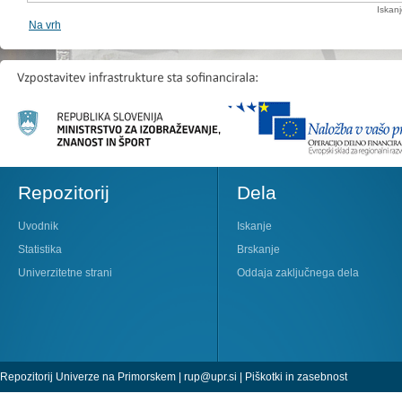
Iskan
Na vrh
Repozitorij
Dela
Uvodnik
Iskanje
Statistika
Brskanje
Univerzitetne strani
Oddaja zaključnega dela
Repozitorij Univerze na Primorskem |
rup@upr.si
|
Piškotki in zasebnost