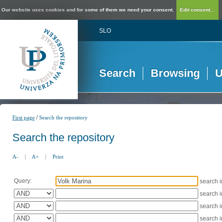
Our website uses cookies and for some of them we need your consent.
Edit consent...
SLO
Search
Browsing
U
/
First page
Search the repository
Search the repository
A-
|
A+
|
Print
Query:
search 
search 
search 
search 