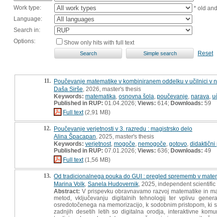
Work type:
* old an
Language:
Search in:
Options:
Show only hits with full text
Reset
11.
Poučevanje matematike v kombiniranem oddelku v učilnici v na
Daša Sirše
, 2026, master's thesis
Keywords:
matematika
,
osnovna šola
,
poučevanje
,
narava
,
u
Published in RUP:
01.04.2026;
Views:
614;
Downloads:
59
Full text
(2,91 MB)
12.
Poučevanje verjetnosti v 3. razredu : magistrsko delo
Alina Špacapan
, 2025, master's thesis
Keywords:
verjetnost
,
mogoče
,
nemogoče
,
gotovo
,
didaktični
Published in RUP:
07.01.2026;
Views:
636;
Downloads:
49
Full text
(1,56 MB)
13.
Od tradicionalnega pouka do GUI : pregled sprememb v mate
Marina Volk
,
Sanela Hudovernik
, 2025, independent scientifi
Abstract:
V prispevku obravnavamo razvoj matematike in m
metod, vključevanju digitalnih tehnologij ter vplivu gen
osredotočenega na memorizacijo, k sodobnim pristopom, ki s
zadnjih desetih letih so digitalna orodja, interaktivne kom