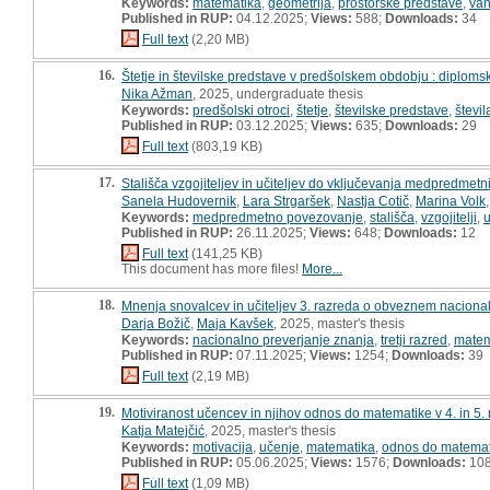
Keywords:
matematika
,
geometrija
,
prostorske predstave
,
van
Published in RUP:
04.12.2025;
Views:
588;
Downloads:
34
Full text
(2,20 MB)
16.
Štetje in številske predstave v predšolskem obdobju : diplom
Nika Ažman
, 2025, undergraduate thesis
Keywords:
predšolski otroci
,
štetje
,
številske predstave
,
števil
Published in RUP:
03.12.2025;
Views:
635;
Downloads:
29
Full text
(803,19 KB)
17.
Stališča vzgojiteljev in učiteljev do vključevanja medpredmet
Sanela Hudovernik
,
Lara Strgaršek
,
Nastja Cotič
,
Marina Volk
Keywords:
medpredmetno povezovanje
,
stališča
,
vzgojitelji
,
u
Published in RUP:
26.11.2025;
Views:
648;
Downloads:
12
Full text
(141,25 KB)
This document has more files!
More...
18.
Mnenja snovalcev in učiteljev 3. razreda o obveznem nacional
Darja Božič
,
Maja Kavšek
, 2025, master's thesis
Keywords:
nacionalno preverjanje znanja
,
tretji razred
,
matem
Published in RUP:
07.11.2025;
Views:
1254;
Downloads:
39
Full text
(2,19 MB)
19.
Motiviranost učencev in njihov odnos do matematike v 4. in 5. 
Katja Matejčić
, 2025, master's thesis
Keywords:
motivacija
,
učenje
,
matematika
,
odnos do matemat
Published in RUP:
05.06.2025;
Views:
1576;
Downloads:
10
Full text
(1,09 MB)