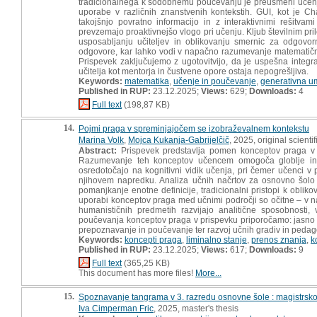
tradicionalnega k sodobnemu poučevanju je preusmeril učenj
uporabe v različnih znanstvenih kontekstih. GUI, kot je C
takojšnjo povratno informacijo in z interaktivnimi rešitva
prevzemajo proaktivnejšo vlogo pri učenju. Kljub številnim pri
usposabljanju učiteljev in oblikovanju smernic za odgovo
odgovore, kar lahko vodi v napačno razumevanje matematičnih 
Prispevek zaključujemo z ugotovitvijo, da je uspešna integr
učitelja kot mentorja in čustvene opore ostaja nepogrešljiva.
Keywords:
matematika
,
učenje in poučevanje
,
generativna u
Published in RUP:
23.12.2025;
Views:
629;
Downloads:
4
Full text
(198,87 KB)
14.
Pojmi praga v spreminjajočem se izobraževalnem kontekstu
Marina Volk
,
Mojca Kukanja-Gabrijelčič
, 2025, original scientif
Abstract:
Prispevek predstavlja pomen konceptov praga v i
Razumevanje teh konceptov učencem omogoča globlje in 
osredotočajo na kognitivni vidik učenja, pri čemer učenci v 
njihovem napredku. Analiza učnih načrtov za osnovno šolo (
pomanjkanje enotne definicije, tradicionalni pristopi k obliko
uporabi konceptov praga med učnimi področji so očitne – v na
humanističnih predmetih razvijajo analitične sposobnosti,
poučevanja konceptov praga v prispevku priporočamo: jasno op
prepoznavanje in poučevanje ter razvoj učnih gradiv in pedagoš
Keywords:
koncepti praga
,
liminalno stanje
,
prenos znanja
,
k
Published in RUP:
23.12.2025;
Views:
617;
Downloads:
9
Full text
(365,25 KB)
This document has more files!
More...
15.
Spoznavanje tangrama v 3. razredu osnovne šole : magistrsko
Iva Cimperman Fric
, 2025, master's thesis