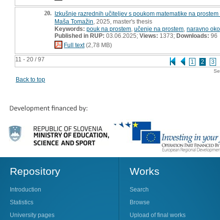
20.
Izkušnje razrednih učiteljev s poukom matematike na prostem 
Maša Tomažin
, 2025, master's thesis
Keywords:
pouk na prostem
,
učenje na prostem
,
naravno oko
Published in RUP:
03.06.2025;
Views:
1373;
Downloads:
96
Full text
(2,78 MB)
11 - 20 / 97
1
2
3
Se
Back to top
Repository
Works
Introduction
Search
Statistics
Browse
University pages
Upload of final works