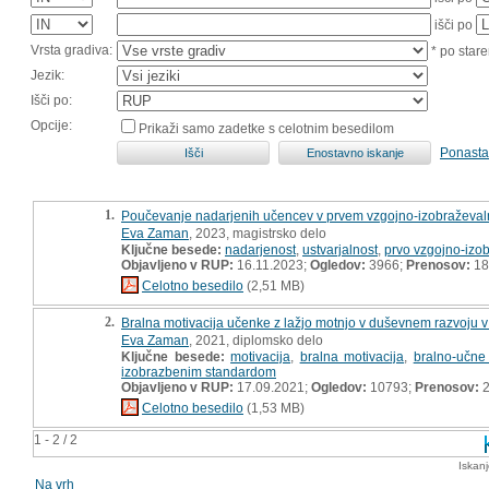
išči po
Vrsta gradiva:
* po stare
Jezik:
Išči po:
Opcije:
Prikaži samo zadetke s celotnim besedilom
Ponasta
1.
Poučevanje nadarjenih učencev v prvem vzgojno-izobraževal
Eva Zaman
, 2023, magistrsko delo
Ključne besede:
nadarjenost
,
ustvarjalnost
,
prvo vzgojno-izo
Objavljeno v RUP:
16.11.2023;
Ogledov:
3966;
Prenosov:
18
Celotno besedilo
(2,51 MB)
2.
Bralna motivacija učenke z lažjo motnjo v duševnem razvoju
Eva Zaman
, 2021, diplomsko delo
Ključne besede:
motivacija
,
bralna motivacija
,
bralno-učne 
izobrazbenim standardom
Objavljeno v RUP:
17.09.2021;
Ogledov:
10793;
Prenosov:
2
Celotno besedilo
(1,53 MB)
1 - 2 / 2
Iskan
Na vrh