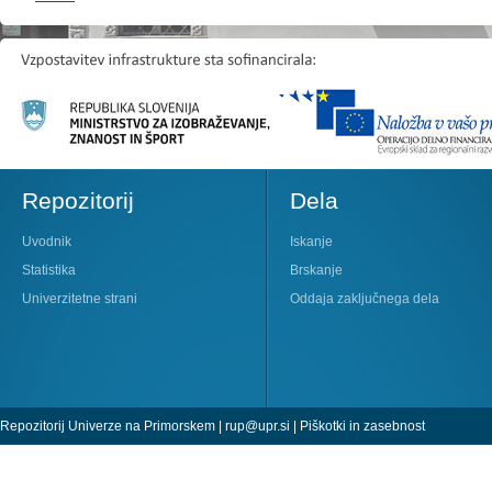
Repozitorij
Dela
Uvodnik
Iskanje
Statistika
Brskanje
Univerzitetne strani
Oddaja zaključnega dela
Repozitorij Univerze na Primorskem |
rup@upr.si
|
Piškotki in zasebnost