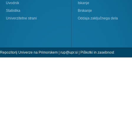
Uvodnik
Iskanje
Statistika
Brskanje
Univerzitetne strani
Oddaja zaključnega dela
Repozitorij Univerze na Primorskem |
rup@upr.si
|
Piškotki in zasebnost