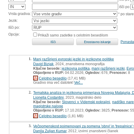
išči po
Vrsta gradiva:
* po stare
Jezik:
Išči po:
Opcije:
Prikaži samo zadetke s celotnim besedilom
Ponasta
1.
Manj razširjeni evropski jeziki in jezikovne politike
David Bizjak
, 2024, znanstvena monografija
Ključne besede:
jezikovna politika
,
manj razširjeni jeziki
,
Evr
Objavljeno v RUP:
04.02.2026;
Ogledov:
676;
Prenosov:
8
Celotno besedilo
(17,41 MB)
Gradivo ima več datotek!
Več...
2.
Tematska analiza in jezikovna primerjava Novega Matajurja, D
Lionella Costantini
, 2023, magistrsko delo
Ključne besede:
Slovenci v Videmski pokrajini
,
nadiško nare
magistrske naloge
Objavljeno v RUP:
17.10.2023;
Ogledov:
3825;
Prenosov:
5
Celotno besedilo
(1,81 MB)
3.
Večpomenskost poimenovanj za pomena 'obrvi' in 'trepalnice' 
Danila Zuljan Kumar
, 2012, izvirni znanstveni članek