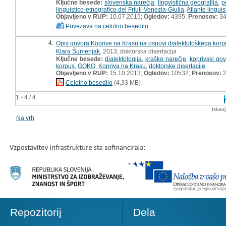
Ključne besede:
slovenska narečja
,
lingvistična geografija
,
p
linguistico-etnografico del Friuli-Venezia-Giulia
,
Atlante linguis
Objavljeno v RUP:
10.07.2015;
Ogledov:
4395;
Prenosov:
3
Povezava na celotno besedilo
4.
Opis govora Koprive na Krasu na osnovi dialektološkega kor
Klara Šumenjak
, 2013, doktorska disertacija
Ključne besede:
dialektologija
,
kraško narečje
,
koprivski gov
korpus
,
GOKO
,
Kopriva na Krasu
,
doktorske disertacije
Objavljeno v RUP:
15.10.2013;
Ogledov:
10532;
Prenosov:
2
Celotno besedilo
(4,33 MB)
1 - 4 / 4
Iskan
Na vrh
Repozitorij
Dela