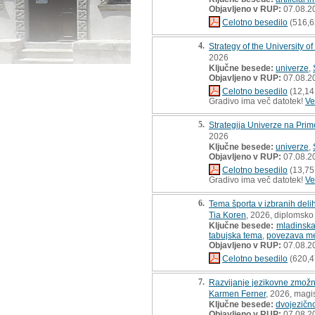
Objavljeno v RUP:
07.08.2
Celotno besedilo
(516,6
4.
Strategy of the University o
2026
Ključne besede:
univerze
,
Objavljeno v RUP:
07.08.2
Celotno besedilo
(12,14
Gradivo ima več datotek!
Ve
5.
Strategija Univerze na Pri
2026
Ključne besede:
univerze
,
Objavljeno v RUP:
07.08.2
Celotno besedilo
(13,75
Gradivo ima več datotek!
Ve
6.
Tema športa v izbranih deli
Tia Koren
, 2026, diplomsko
Ključne besede:
mladinska
tabujska tema
,
povezava me
Objavljeno v RUP:
07.08.2
Celotno besedilo
(620,4
7.
Razvijanje jezikovne zmožnos
Karmen Ferner
, 2026, magi
Ključne besede:
dvojezičn
Objavljeno v RUP:
07.08.2