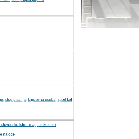
je
,
slog pisanja
,
književna oseba
,
šport kot
 slovenske Istre : magistrsko delo
ke naloge