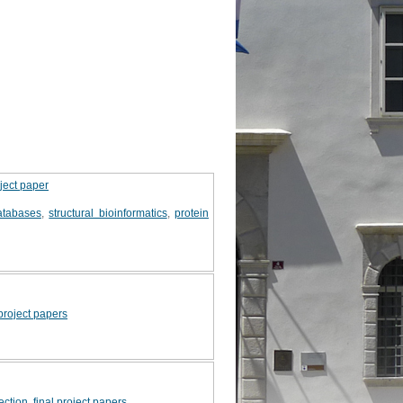
oject paper
atabases
,
structural bioinformatics
,
protein
 project papers
ection
,
final project papers