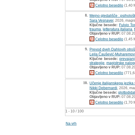
Celotno besedilo
(1,40 
8.
Mejno gledališče : psihološ
Sara Vesnaver
, 2026, magis
Ključne besede:
Fulvio To
trauma
,
letteratura italiana
,
Objavljeno v RUP:
07.08.2
Celotno besedilo
(1,45 
9.
Prevod dveh Dahlovih otroš
Leila Čaušević-Muharemov
Ključne besede:
prevajanj
strategije
,
magistrske nalog
Objavljeno v RUP:
07.08.2
Celotno besedilo
(771,6
10.
Učenje italijanskega jezika
Nikki Debernardi
, 2026, ma
Ključne besede:
glottodidat
Objavljeno v RUP:
07.08.2
Celotno besedilo
(1,70 
1 - 10 / 100
Na vrh