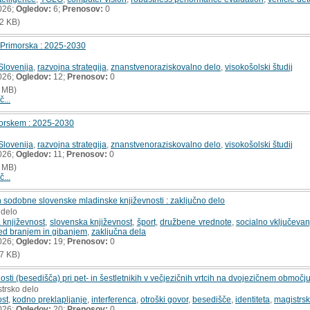
026;
Ogledov:
6;
Prenosov:
0
2 KB)
f Primorska : 2025-2030
Slovenija
,
razvojna strategija
,
znanstvenoraziskovalno delo
,
visokošolski študij
026;
Ogledov:
12;
Prenosov:
0
 MB)
č...
morskem : 2025-2030
Slovenija
,
razvojna strategija
,
znanstvenoraziskovalno delo
,
visokošolski študij
026;
Ogledov:
11;
Prenosov:
0
 MB)
č...
h sodobne slovenske mladinske književnosti : zaključno delo
 delo
 književnost
,
slovenska književnost
,
šport
,
družbene vrednote
,
socialno vključevan
d branjem in gibanjem
,
zaključna dela
026;
Ogledov:
19;
Prenosov:
0
7 KB)
ti (besedišča) pri pet- in šestletnikih v večjezičnih vrtcih na dvojezičnem območju
strsko delo
ost
,
kodno preklapljanje
,
interferenca
,
otroški govor
,
besedišče
,
identiteta
,
magistrs
026;
Ogledov:
20;
Prenosov:
0