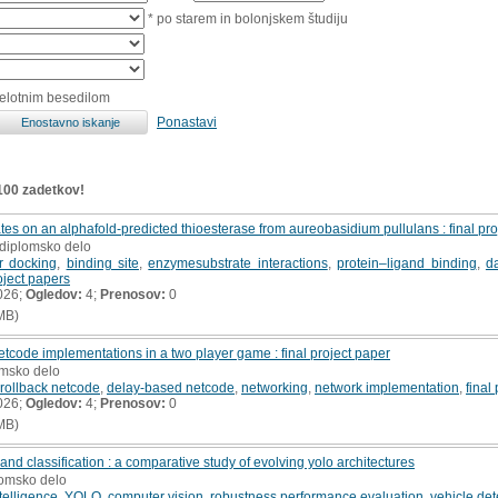
* po starem in bolonjskem študiju
celotnim besedilom
Ponastavi
 100 zadetkov!
ates on an alphafold-predicted thioesterase from aureobasidium pullulans : final pr
 diplomsko delo
r docking
,
binding site
,
enzymesubstrate interactions
,
protein–ligand binding
,
d
roject papers
026;
Ogledov:
4;
Prenosov:
0
MB)
code implementations in a two player game : final project paper
omsko delo
rollback netcode
,
delay-based netcode
,
networking
,
network implementation
,
final
026;
Ogledov:
4;
Prenosov:
0
MB)
and classification : a comparative study of evolving yolo architectures
lomsko delo
intelligence
,
YOLO
,
computer vision
,
robustness performance evaluation
,
vehicle det