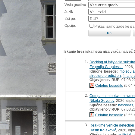
Vrsta gradiva:
Jezik:
Išči po:
Opcije:
Prikaži samo zadetke s 
Iskanje brez iskalnega niza vrača največ
1.
Docking of fatty acid substr
Evgenija Gagaleska
, 2026,
Ključne besede:
molecula
structure prediction
,
final p
Objavljeno v RUP:
07.08.2
Celotno besedilo
(5,04 
2.
Comparison between two net
Nikola Severov
, 2026, dipl
Ključne besede:
netcodes
,
Objavljeno v RUP:
07.08.2
Celotno besedilo
(3,55 
3.
Real-time vehicle detection 
Hasib Kolaković
, 2026, dip
Ključne besede:
artificial 