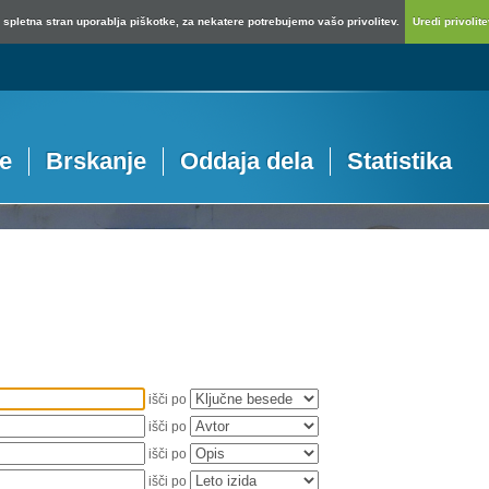
spletna stran uporablja piškotke, za nekatere potrebujemo vašo privolitev.
Uredi privolitev
je
Brskanje
Oddaja dela
Statistika
išči po
išči po
išči po
išči po