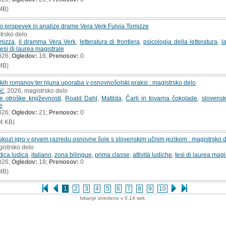
MB)
ki prispevek in analize drame Vera Verk Fulvia Tomizze
trsko delo
mizza
,
il dramma Vera Verk
,
letteratura di frontiera
,
psicologia della letteratura
,
l
tesi di laurea magistrale
026;
Ogledov:
16;
Prenosov:
0
MB)
kih romanov ter njuna uporaba v osnovnošolski praksi : magistrsko delo
ić
, 2026, magistrsko delo
e otroške književnosti
,
Roald Dahl
,
Matilda
,
Čarli in tovarna čokolade
,
slovensk
e
026;
Ogledov:
21;
Prenosov:
0
4 KB)
 skozi igro v prvem razredu osnovne šole s slovenskim učnim jezikom : magistrsko 
gistrsko delo
tica ludica
,
italiano
,
zona bilingue
,
prima classe
,
attività ludiche
,
tesi di laurea magi
026;
Ogledov:
18;
Prenosov:
0
MB)
1
2
3
4
5
6
7
8
9
10
Iskanje izvedeno v 0.14 sek.