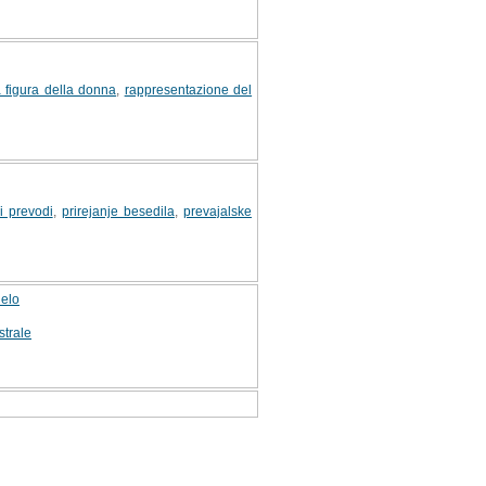
a figura della donna
,
rappresentazione del
i prevodi
,
prirejanje besedila
,
prevajalske
delo
strale