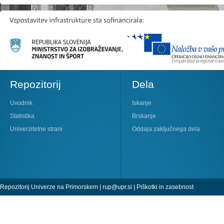
Repozitorij
Dela
Uvodnik
Iskanje
Statistika
Brskanje
Univerzitetne strani
Oddaja zaključnega dela
Repozitorij Univerze na Primorskem |
rup@upr.si
|
Piškotki in zasebnost