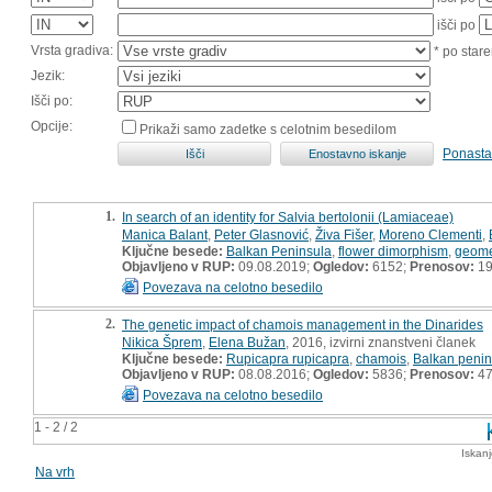
išči po
Vrsta gradiva:
* po stare
Jezik:
Išči po:
Opcije:
Prikaži samo zadetke s celotnim besedilom
Ponasta
1.
In search of an identity for Salvia bertolonii (Lamiaceae)
Manica Balant
,
Peter Glasnović
,
Živa Fišer
,
Moreno Clementi
,
Ključne besede:
Balkan Peninsula
,
flower dimorphism
,
geome
Objavljeno v RUP:
09.08.2019;
Ogledov:
6152;
Prenosov:
19
Povezava na celotno besedilo
2.
The genetic impact of chamois management in the Dinarides
Nikica Šprem
,
Elena Bužan
, 2016, izvirni znanstveni članek
Ključne besede:
Rupicapra rupicapra
,
chamois
,
Balkan penin
Objavljeno v RUP:
08.08.2016;
Ogledov:
5836;
Prenosov:
47
Povezava na celotno besedilo
1 - 2 / 2
Iskan
Na vrh