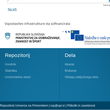
Iskan
Na vrh
Repozitorij
Dela
Uvodnik
Iskanje
Statistika
Brskanje
Univerzitetne strani
Oddaja zaključnega dela
Repozitorij Univerze na Primorskem |
rup@upr.si
|
Piškotki in zasebnost