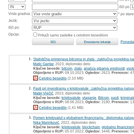
išči po
Vrsta gradiva:
* po stare
Jezik:
Išči po:
Opcije:
Prikaži samo zadetke s celotnim besedilom
Ponasta
1.
Statistična primerjava bitcoina in zlata : zaključna projektna n
Matic Gantar
, 2023, diplomsko delo
Ključne besede:
bitcoin
,
zlato
,
analiza gibanja vrednosti
,
vsot
Objavljeno v RUP:
09.10.2023;
Ogledov:
2623;
Prenosov:
4
Celotno besedilo
(2,10 MB)
2.
Pasti pri investiranju v kriptovalute : zaključna projektna nalog
Matej Vrečič
, 2023, diplomsko delo
Ključne besede:
kriptovalute
,
vlaganje
,
Bitcoin
,
pasti
,
kriminal
Objavljeno v RUP:
08.06.2023;
Ogledov:
3190;
Prenosov:
13
Celotno besedilo
(1,41 MB)
3.
Pomen kriptovalut v globalnem financiranju : diplomska nalog
Nika Marinković
, 2022, diplomsko delo
Ključne besede:
kriptovalute
,
blockchain
,
globalno financiran
Objavljeno v RUP:
05.07.2022;
Ogledov:
3446;
Prenosov:
7