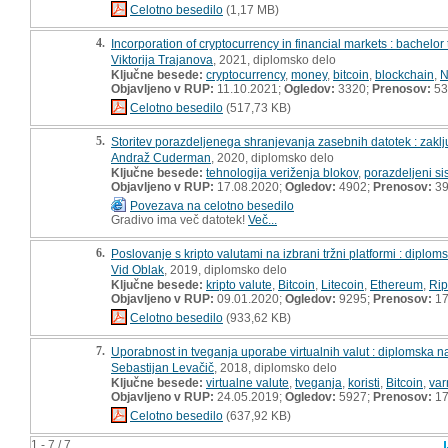
Celotno besedilo
(1,17 MB)
4.
Incorporation of cryptocurrency in financial markets : bachelor 
Viktorija Trajanova
, 2021, diplomsko delo
Ključne besede:
cryptocurrency
,
money
,
bitcoin
,
blockchain
,
N
Objavljeno v RUP:
11.10.2021;
Ogledov:
3320;
Prenosov:
53
Celotno besedilo
(517,73 KB)
5.
Storitev porazdeljenega shranjevanja zasebnih datotek : zakl
Andraž Cuderman
, 2020, diplomsko delo
Ključne besede:
tehnologija veriženja blokov
,
porazdeljeni si
Objavljeno v RUP:
17.08.2020;
Ogledov:
4902;
Prenosov:
3
Povezava na celotno besedilo
Gradivo ima več datotek!
Več...
6.
Poslovanje s kripto valutami na izbrani tržni platformi : diplo
Vid Oblak
, 2019, diplomsko delo
Ključne besede:
kripto valute
,
Bitcoin
,
Litecoin
,
Ethereum
,
Rip
Objavljeno v RUP:
09.01.2020;
Ogledov:
9295;
Prenosov:
17
Celotno besedilo
(933,62 KB)
7.
Uporabnost in tveganja uporabe virtualnih valut : diplomska n
Sebastijan Levačič
, 2018, diplomsko delo
Ključne besede:
virtualne valute
,
tveganja
,
koristi
,
Bitcoin
,
var
Objavljeno v RUP:
24.05.2019;
Ogledov:
5927;
Prenosov:
17
Celotno besedilo
(637,92 KB)
1 - 7 / 7