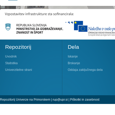
Repozitorij
Dela
Uvodnik
Iskanje
Statistika
Brskanje
Univerzitetne strani
Oddaja zaključnega dela
Repozitorij Univerze na Primorskem |
rup@upr.si
|
Piškotki in zasebnost