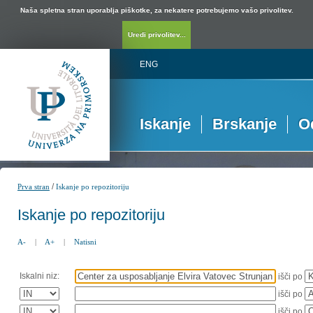
Naša spletna stran uporablja piškotke, za nekatere potrebujemo vašo privolitev.
Uredi privolitev...
ENG
Iskanje
Brskanje
O
/
Prva stran
Iskanje po repozitoriju
Iskanje po repozitoriju
A-
|
A+
|
Natisni
Iskalni niz:
išči po
išči po
išči po