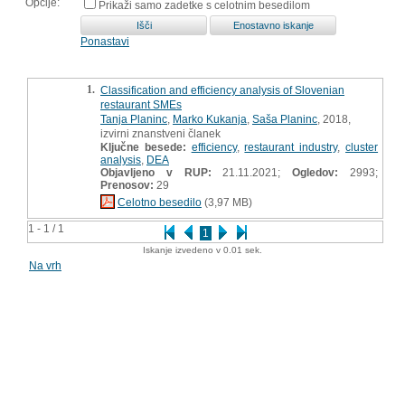
Opcije:
Prikaži samo zadetke s celotnim besedilom
Ponastavi
1.
Classification and efficiency analysis of Slovenian
restaurant SMEs
Tanja Planinc
,
Marko Kukanja
,
Saša Planinc
, 2018,
izvirni znanstveni članek
Ključne besede:
efficiency
,
restaurant industry
,
cluster
analysis
,
DEA
Objavljeno v RUP:
21.11.2021;
Ogledov:
2993;
Prenosov:
29
Celotno besedilo
(3,97 MB)
1 - 1 / 1
1
Iskanje izvedeno v 0.01 sek.
Na vrh