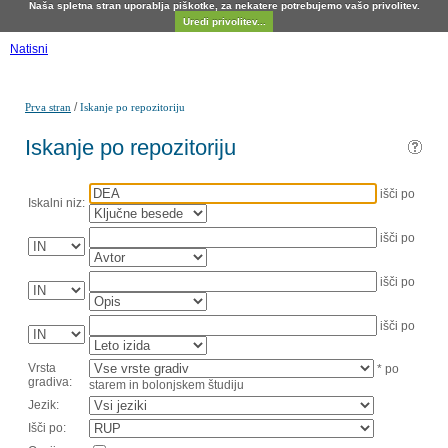
Naša spletna stran uporablja piškotke, za nekatere potrebujemo vašo privolitev.
Uredi privolitev...
Natisni
/
Prva stran
Iskanje po repozitoriju
Iskanje po repozitoriju
išči po
Iskalni niz:
išči po
išči po
išči po
Vrsta
* po
gradiva:
starem in bolonjskem študiju
Jezik:
Išči po: