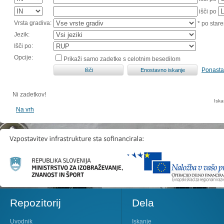
išči po
Vrsta gradiva:
* po stare
Jezik:
Išči po:
Opcije:
Prikaži samo zadetke s celotnim besedilom
Ponasta
Ni zadetkov!
Iska
Na vrh
Repozitorij
Dela
Uvodnik
Iskanje