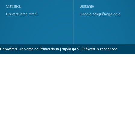
Statistika
Brskanje
Univerzitetne strani
Oddaja zaključnega dela
Repozitorij Univerze na Primorskem |
rup@upr.si
|
Piškotki in zasebnost