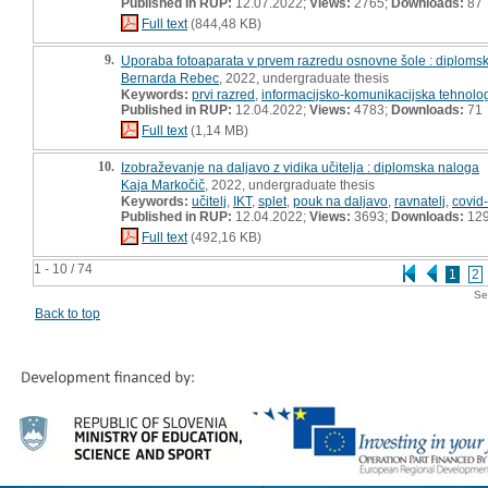
Published in RUP:
12.07.2022;
Views:
2765;
Downloads:
87
Full text
(844,48 KB)
9.
Uporaba fotoaparata v prvem razredu osnovne šole : diploms
Bernarda Rebec
, 2022, undergraduate thesis
Keywords:
prvi razred
,
informacijsko-komunikacijska tehnolog
Published in RUP:
12.04.2022;
Views:
4783;
Downloads:
71
Full text
(1,14 MB)
10.
Izobraževanje na daljavo z vidika učitelja : diplomska naloga
Kaja Markočič
, 2022, undergraduate thesis
Keywords:
učitelj
,
IKT
,
splet
,
pouk na daljavo
,
ravnatelj
,
covid
Published in RUP:
12.04.2022;
Views:
3693;
Downloads:
12
Full text
(492,16 KB)
1 - 10 / 74
1
2
Se
Back to top