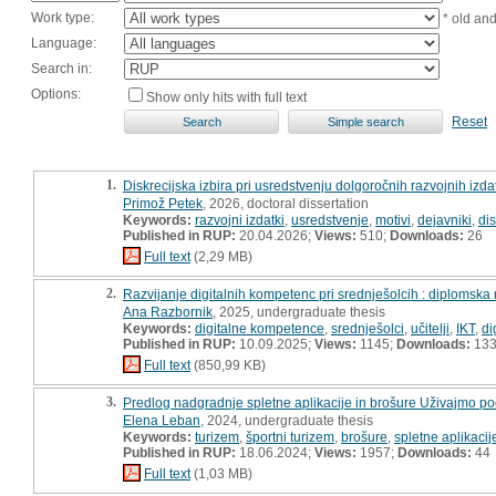
Work type:
* old an
Language:
Search in:
Options:
Show only hits with full text
Reset
1.
Diskrecijska izbira pri usredstvenju dolgoročnih razvojnih izda
Primož Petek
, 2026, doctoral dissertation
Keywords:
razvojni izdatki
,
usredstvenje
,
motivi
,
dejavniki
,
di
Published in RUP:
20.04.2026;
Views:
510;
Downloads:
26
Full text
(2,29 MB)
2.
Razvijanje digitalnih kompetenc pri srednješolcih : diplomska
Ana Razbornik
, 2025, undergraduate thesis
Keywords:
digitalne kompetence
,
srednješolci
,
učitelji
,
IKT
,
di
Published in RUP:
10.09.2025;
Views:
1145;
Downloads:
13
Full text
(850,99 KB)
3.
Predlog nadgradnje spletne aplikacije in brošure Uživajmo pode
Elena Leban
, 2024, undergraduate thesis
Keywords:
turizem
,
športni turizem
,
brošure
,
spletne aplikacij
Published in RUP:
18.06.2024;
Views:
1957;
Downloads:
44
Full text
(1,03 MB)