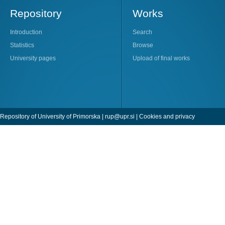
Repository
Works
Introduction
Search
Statistics
Browse
University pages
Upload of final works
Repository of University of Primorska |
rup@upr.si
|
Cookies and privacy