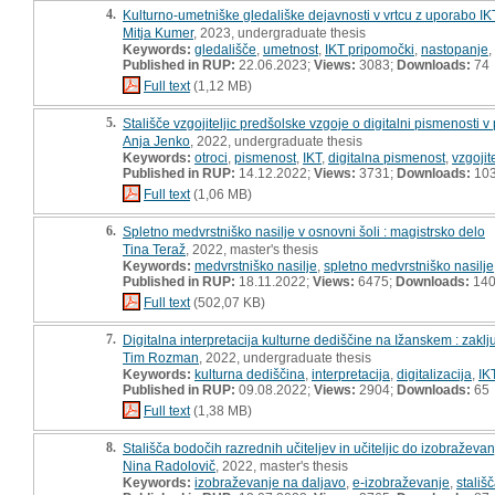
4.
Kulturno-umetniške gledališke dejavnosti v vrtcu z uporabo I
Mitja Kumer
, 2023, undergraduate thesis
Keywords:
gledališče
,
umetnost
,
IKT pripomočki
,
nastopanje
,
Published in RUP:
22.06.2023;
Views:
3083;
Downloads:
74
Full text
(1,12 MB)
5.
Stališče vzgojiteljic predšolske vzgoje o digitalni pismenosti
Anja Jenko
, 2022, undergraduate thesis
Keywords:
otroci
,
pismenost
,
IKT
,
digitalna pismenost
,
vzgojite
Published in RUP:
14.12.2022;
Views:
3731;
Downloads:
10
Full text
(1,06 MB)
6.
Spletno medvrstniško nasilje v osnovni šoli : magistrsko delo
Tina Teraž
, 2022, master's thesis
Keywords:
medvrstniško nasilje
,
spletno medvrstniško nasilje
Published in RUP:
18.11.2022;
Views:
6475;
Downloads:
14
Full text
(502,07 KB)
7.
Digitalna interpretacija kulturne dediščine na Ižanskem : zaklj
Tim Rozman
, 2022, undergraduate thesis
Keywords:
kulturna dediščina
,
interpretacija
,
digitalizacija
,
IK
Published in RUP:
09.08.2022;
Views:
2904;
Downloads:
65
Full text
(1,38 MB)
8.
Stališča bodočih razrednih učiteljev in učiteljic do izobraževa
Nina Radolovič
, 2022, master's thesis
Keywords:
izobraževanje na daljavo
,
e-izobraževanje
,
stališ