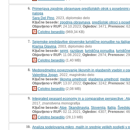
6.
Primerjava zgodnje obravnave predšolskih otrok s posebnimi pot
naloga
Sara Del Pino
, 2023, diplomsko delo
Ključne besede:
zgodnja obravnava
,
predšolski otroci s pos
Objavljeno v RUP:
24.10.2023;
Ogledov:
3471;
Prenosov:
6
Celotno besedilo
(969,34 KB)
7.
Sejemske predstavitve slovenske turistične ponudbe na italij
Klarisa Glavina
, 2003, diplomsko delo
Ključne besede:
sejmi
,
razstave
,
turistična ponudba
,
turističn
Objavljeno v RUP:
11.08.2022;
Ogledov:
2974;
Prenosov:
29
Celotno besedilo
(1,40 MB)
8.
Medpredmetno povezovanje likovnih in glasbenih vsebin v osnov
Valentina Jogan
, 2022, magistrsko delo
Ključne besede:
likovna umetnost
,
glasbena umetnost
,
medpr
Objavljeno v RUP:
13.07.2022;
Ogledov:
3242;
Prenosov:
9
Celotno besedilo
(2,08 MB)
9.
Integrated peasant economy in a comparative perspective : A
2017, znanstvena monografija
Ključne besede:
Alpe
,
Skandinavija
,
Slovenija
,
Italija
,
Švedsk
Objavljeno v RUP:
02.11.2021;
Ogledov:
4307;
Prenosov:
46
Celotno besedilo
(28,13 MB)
10.
Analiza sodelovanja mikro, malih in srednje velikih podjetij