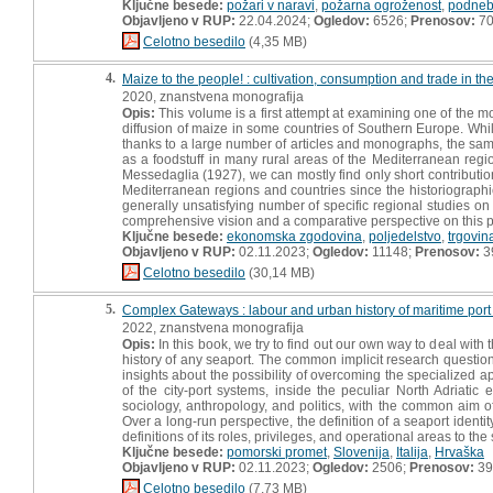
Ključne besede:
požari v naravi
,
požarna ogroženost
,
podne
Objavljeno v RUP:
22.04.2024;
Ogledov:
6526;
Prenosov:
7
Celotno besedilo
(4,35 MB)
4.
Maize to the people! : cultivation, consumption and trade in t
2020, znanstvena monografija
Opis:
This volume is a first attempt at examining one of the m
diffusion of maize in some countries of Southern Europe. Whi
thanks to a large number of articles and monographs, the same
as a foodstuff in many rural areas of the Mediterranean region
Messedaglia (1927), we can mostly find only short contributi
Mediterranean regions and countries since the historiographica
generally unsatisfying number of specific regional studies on m
comprehensive vision and a comparative perspective on this 
Ključne besede:
ekonomska zgodovina
,
poljedelstvo
,
trgovin
Objavljeno v RUP:
02.11.2023;
Ogledov:
11148;
Prenosov:
3
Celotno besedilo
(30,14 MB)
5.
Complex Gateways : labour and urban history of maritime port 
2022, znanstvena monografija
Opis:
In this book, we try to find out our own way to deal with 
history of any seaport. The common implicit research question 
insights about the possibility of overcoming the specialized 
of the city-port systems, inside the peculiar North Adria
sociology, anthropology, and politics, with the common aim of
Over a long-run perspective, the definition of a seaport identity
definitions of its roles, privileges, and operational areas to t
Ključne besede:
pomorski promet
,
Slovenija
,
Italija
,
Hrvaška
Objavljeno v RUP:
02.11.2023;
Ogledov:
2506;
Prenosov:
39
Celotno besedilo
(7,73 MB)