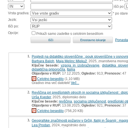
išči po
Vrsta gradiva:
* po stare
Jezik:
Išči po:
Opcije:
Prikaži samo zadetke s celotnim besedilom
Ponasta
1.
Pogledi na didaktiko slovenščine : pouk slovenščine v osnovni š
Barbara Baloh
,
Maja Melinc Mlekuž
, 2025, znanstvena monogr
Ključne besede:
vzgoja in izobraževanje
,
didaktika slove
didaktična priporočila
,
Italija
Objavljeno v RUP:
17.12.2025;
Ogledov:
913;
Prenosov:
47
Celotno besedilo
(1,10 MB)
Gradivo ima več datotek!
Več...
2.
Revščina pri predšolskih otrocih in socialna izključenost : di
Urša Kveder
, 2025, diplomsko delo
Ključne besede:
revščina
,
socialna izključenost
,
predšolski ot
Objavljeno v RUP:
13.08.2025;
Ogledov:
921;
Prenosov:
37
Celotno besedilo
(756,20 KB)
3.
Geografske značilnosti požarov v Grčiji, Italiji in Španiji : magi
Lea Prodan
, 2024, magistrsko delo