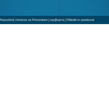
Repozitorij Univerze na Primorskem |
rup@upr.si
|
Piškotki in zasebnost