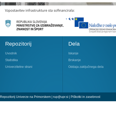
Repozitorij
Dela
Uvodnik
Iskanje
Statistika
Brskanje
Univerzitetne strani
Oddaja zaključnega dela
Repozitorij Univerze na Primorskem |
rup@upr.si
|
Piškotki in zasebnost