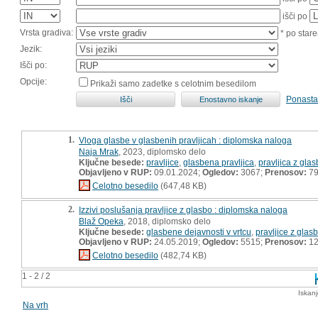
išči po
Vrsta gradiva:
* po stare
Jezik:
Išči po:
Opcije:
Prikaži samo zadetke s celotnim besedilom
Ponasta
1.
Vloga glasbe v glasbenih pravljicah : diplomska naloga
Naja Mrak
, 2023, diplomsko delo
Ključne besede:
pravljice
,
glasbena pravljica
,
pravljica z gla
Objavljeno v RUP:
09.01.2024;
Ogledov:
3067;
Prenosov:
7
Celotno besedilo
(647,48 KB)
2.
Izzivi poslušanja pravljice z glasbo : diplomska naloga
Blaž Opeka
, 2018, diplomsko delo
Ključne besede:
glasbene dejavnosti v vrtcu
,
pravljice z glas
Objavljeno v RUP:
24.05.2019;
Ogledov:
5515;
Prenosov:
12
Celotno besedilo
(482,74 KB)
1 - 2 / 2
Iskan
Na vrh