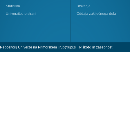
Statistika
Brskanje
Univerzitetne strani
Oddaja zaključnega dela
Repozitorij Univerze na Primorskem |
rup@upr.si
|
Piškotki in zasebnost