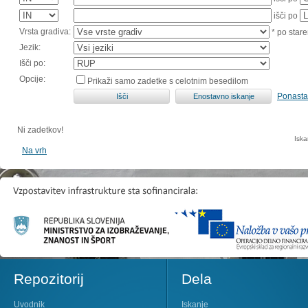
išči po
Vrsta gradiva:
* po stare
Jezik:
Išči po:
Opcije:
Prikaži samo zadetke s celotnim besedilom
Ponasta
Ni zadetkov!
Iska
Na vrh
Repozitorij
Dela
Uvodnik
Iskanje