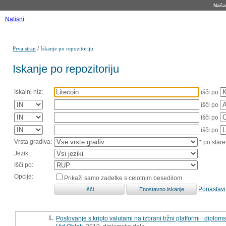
Naša 
Natisni
/
Prva stran
Iskanje po repozitoriju
Iskanje po repozitoriju
Iskalni niz:
išči po
išči po
išči po
išči po
Vrsta gradiva:
* po stare
Jezik:
Išči po:
Opcije:
Prikaži samo zadetke s celotnim besedilom
Ponastavi
1.
Poslovanje s kripto valutami na izbrani tržni platformi : diplo