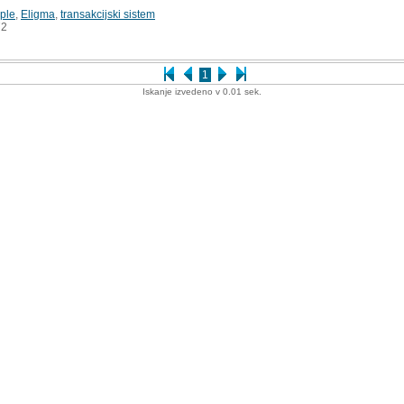
ple
,
Eligma
,
transakcijski sistem
2
1
Iskanje izvedeno v 0.01 sek.