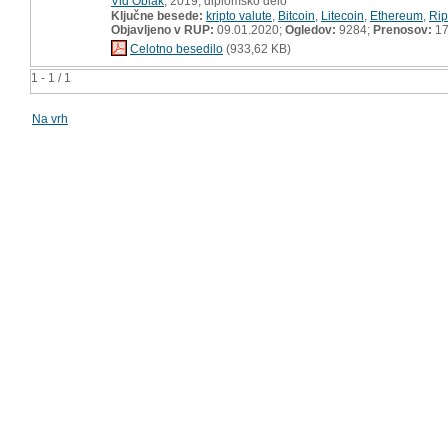
Vid Oblak
, 2019, diplomsko delo
Ključne besede:
kripto valute
,
Bitcoin
,
Litecoin
,
Ethereum
,
Rip
Objavljeno v RUP:
09.01.2020;
Ogledov:
9284;
Prenosov:
17
Celotno besedilo
(933,62 KB)
1 - 1 / 1
Na vrh