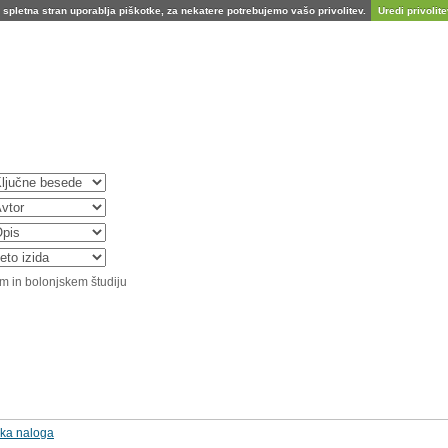
spletna stran uporablja piškotke, za nekatere potrebujemo vašo privolitev.
Uredi privolitev
m in bolonjskem študiju
mska naloga