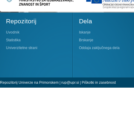
Repozitorij
Dela
Uvodnik
Iskanje
Statistika
Brskanje
Univerzitetne strani
Oddaja zaključnega dela
Repozitorij Univerze na Primorskem |
rup@upr.si
|
Piškotki in zasebnost