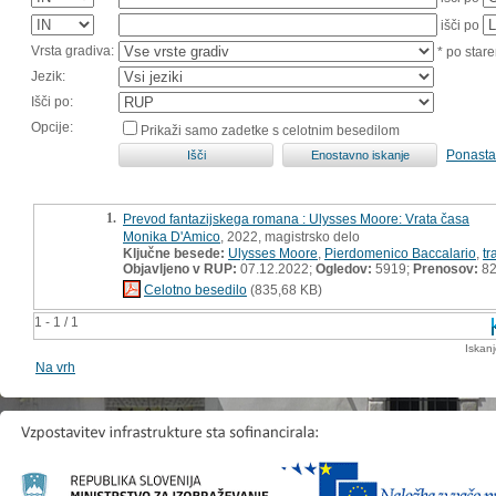
išči po
Vrsta gradiva:
* po stare
Jezik:
Išči po:
Opcije:
Prikaži samo zadetke s celotnim besedilom
Ponasta
1.
Prevod fantazijskega romana : Ulysses Moore: Vrata časa
Monika D'Amico
, 2022, magistrsko delo
Ključne besede:
Ulysses Moore
,
Pierdomenico Baccalario
,
tr
Objavljeno v RUP:
07.12.2022;
Ogledov:
5919;
Prenosov:
8
Celotno besedilo
(835,68 KB)
1 - 1 / 1
Iskan
Na vrh