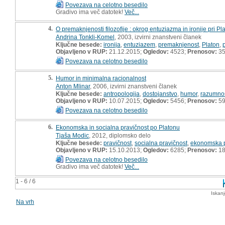
Povezava na celotno besedilo
Gradivo ima več datotek!
Več...
4.
O premaknjenosti filozofije : okrog entuziazma in ironije pri Pl
Andrina Tonkli-Komel
, 2003, izvirni znanstveni članek
Ključne besede:
ironija
,
entuziazem
,
premaknjenost
,
Platon
,
Objavljeno v RUP:
21.12.2015;
Ogledov:
4523;
Prenosov:
3
Povezava na celotno besedilo
5.
Humor in minimalna racionalnost
Anton Mlinar
, 2006, izvirni znanstveni članek
Ključne besede:
antropologija
,
dostojanstvo
,
humor
,
razumno
Objavljeno v RUP:
10.07.2015;
Ogledov:
5456;
Prenosov:
5
Povezava na celotno besedilo
6.
Ekonomska in socialna pravičnost po Platonu
Tjaša Modic
, 2012, diplomsko delo
Ključne besede:
pravičnost
,
socialna pravičnost
,
ekonomska p
Objavljeno v RUP:
15.10.2013;
Ogledov:
6285;
Prenosov:
18
Povezava na celotno besedilo
Gradivo ima več datotek!
Več...
1 - 6 / 6
Iskan
Na vrh