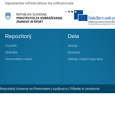
Repozitorij
Dela
Uvodnik
Iskanje
Statistika
Brskanje
Univerzitetne strani
Oddaja zaključnega dela
Repozitorij Univerze na Primorskem |
rup@upr.si
|
Piškotki in zasebnost