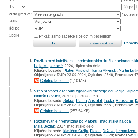
išči po
Vrsta gradiva:
* po stare
Jezik:
Išči po:
Opcije:
Prikaži samo zadetke s celotnim besedilom
Ponasta
1.
Razlika med katoliškim in protestantskim družbenoekonomski
Lejla Mujkanović
, 2024, diplomsko delo
Ključne besede:
Platon
,
Aristotel
,
Tomaž Akvinski
,
Martin Luth
Objavljeno v RUP:
23.09.2024;
Ogledov:
2548;
Prenosov:
4
Celotno besedilo
(1,10 MB)
2.
Vzgojni smotri v zahodni zgodovini filozofije edukacije : dipl
Nataša Levstek
, 2020, diplomsko delo
Ključne besede:
Sokrat
,
Platon
,
Aristotel
,
Locke
,
Rousseau
,
K
Objavljeno v RUP:
26.08.2020;
Ogledov:
5661;
Prenosov:
15
Celotno besedilo
(257,54 KB)
3.
Razumevanje hrematizma po Platonu : magistrska naloga
Maja Bezjak
, 2017, magistrsko delo
Ključne besede:
klasična Grčija
,
Platon
,
Država
,
hrematizem
,
Objavljeno v RUP:
20.04.2018;
Ogledov:
5829;
Prenosov:
21