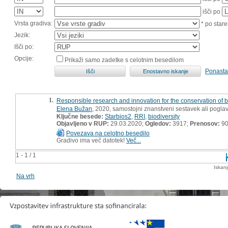
išči po
Vrsta gradiva:
* po stare
Jezik:
Išči po:
Opcije:
Prikaži samo zadetke s celotnim besedilom
Ponasta
1.
Responsible research and innovation for the conservation of b
Elena Bužan
, 2020, samostojni znanstveni sestavek ali poglav
Ključne besede:
Starbios2
,
RRI
,
biodiversity
Objavljeno v RUP:
29.03.2020;
Ogledov:
3917;
Prenosov:
9
Povezava na celotno besedilo
Gradivo ima več datotek!
Več...
1 - 1 / 1
Iskan
Na vrh