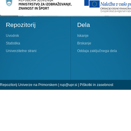
Repozitorij
Dela
Uvodnik
Iskanje
Statistika
Brskanje
Univerzitetne strani
Oddaja zaključnega dela
Repozitorij Univerze na Primorskem |
rup@upr.si
|
Piškotki in zasebnost