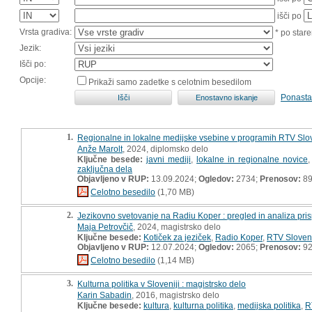
išči po
Vrsta gradiva:
* po stare
Jezik:
Išči po:
Opcije:
Prikaži samo zadetke s celotnim besedilom
Ponasta
1.
Regionalne in lokalne medijske vsebine v programih RTV Slov
Anže Marolt
, 2024, diplomsko delo
Ključne besede:
javni mediji
,
lokalne in regionalne novice
zaključna dela
Objavljeno v RUP:
13.09.2024;
Ogledov:
2734;
Prenosov:
8
Celotno besedilo
(1,70 MB)
2.
Jezikovno svetovanje na Radiu Koper : pregled in analiza pris
Maja Petrovčič
, 2024, magistrsko delo
Ključne besede:
Kotiček za jeziček
,
Radio Koper
,
RTV Sloven
Objavljeno v RUP:
12.07.2024;
Ogledov:
2065;
Prenosov:
9
Celotno besedilo
(1,14 MB)
3.
Kulturna politika v Sloveniji : magistrsko delo
Karin Sabadin
, 2016, magistrsko delo
Ključne besede:
kultura
,
kulturna politika
,
medijska politika
,
R