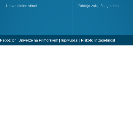
Univerzitetne strani
Oddaja zaključnega dela
Repozitorij Univerze na Primorskem |
rup@upr.si
|
Piškotki in zasebnost