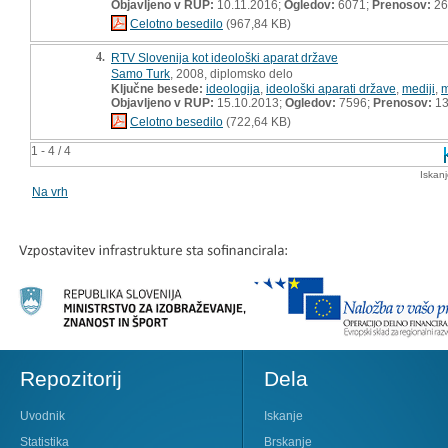
Objavljeno v RUP:
10.11.2016;
Ogledov:
6071;
Prenosov:
26
Celotno besedilo
(967,84 KB)
4.
RTV Slovenija kot ideološki aparat države
Samo Turk
, 2008, diplomsko delo
Ključne besede:
ideologija
,
ideološki aparati države
,
mediji
,
m
Objavljeno v RUP:
15.10.2013;
Ogledov:
7596;
Prenosov:
13
Celotno besedilo
(722,64 KB)
1 - 4 / 4
Iskan
Na vrh
Repozitorij
Dela
Uvodnik
Iskanje
Statistika
Brskanje