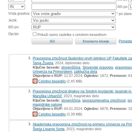
išči po
Vrsta gradiva:
* po stare
Jezik:
Išči po:
Opcije:
Prikaži samo zadetke s celotnim besedilom
Ponasta
1.
Pravopisna zmožnost študentov prvih letnikov UP Fakultete za
Tanja Žuvela
, 2024, diplomsko delo
Ključne besede:
slovenščina
,
Slovenski pravopis
,
pravopisn
Univerza na Primorskem
,
zaključna dela
Objavljeno v RUP:
12.07.2024;
Ogledov:
1872;
Prenosov:
6
Celotno besedilo
(2,45 MB)
2.
Pravopisna zmožnost dijakov na Srednji gozdarski, lesarski in 
Maruška Urbančič
, 2023, magistrsko delo
Ključne besede:
slovenščina
,
sporazumevalna zmožnost
,
pr
magistrske naloge
Objavljeno v RUP:
04.01.2024;
Ogledov:
4876;
Prenosov:
10
Celotno besedilo
(3,39 MB)
3.
Akademska pravopisna zmožnost na primeru Univerze na Primor
Špela Lipanje Sorta
, 2023, magistrsko delo