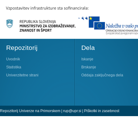
Repozitorij
Dela
Uvodnik
Iskanje
Statistika
Brskanje
Univerzitetne strani
Oddaja zaključnega dela
Repozitorij Univerze na Primorskem |
rup@upr.si
|
Piškotki in zasebnost