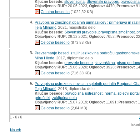
Ključne besede:
slovenščina
,
Slovenski pravopis
,
pravopisna
Objavljeno v RUP:
20.06.2023;
Ogledov:
4470;
Prenosov:
9
Celotno besedilo
(1022,32 KB)
4.
Pravopisna zmožnost obalnih gimnazijcev : primerjava in razlik
Teja Mlinarić
, 2021, magistrsko delo
Ključne besede:
Slovenski pravopis
,
pravopisna zmožnost
,
p
Objavljeno v RUP:
29.12.2021;
Ogledov:
7652;
Prenosov:
22
Celotno besedilo
(873,83 KB)
5.
Prevzemanje besed iz tujih jezikov na področju gastronomske 
Miha Hlede
, 2017, diplomsko delo
Ključne besede:
prevzete besede
,
slovenščina
,
pisno podom
Objavljeno v RUP:
15.06.2020;
Ogledov:
3928;
Prenosov:
14
Celotno besedilo
(716,38 KB)
6.
Pravopisna ustreznost novic na spletnih portalih Regional Oba
Teja Mlinarić
, 2018, diplomsko delo
Ključne besede:
pravopisna ustreznost
,
norma
,
spletni portal
priročniki
,
zaključna dela
Objavljeno v RUP:
15.07.2019;
Ogledov:
11691;
Prenosov:
1
Celotno besedilo
(2,64 MB)
1 - 6 / 6
Iskan
Na vrh