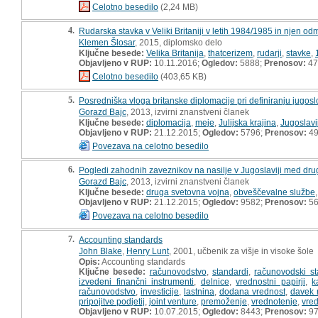
Celotno besedilo
(2,24 MB)
4.
Rudarska stavka v Veliki Britaniji v letih 1984/1985 in njen o
Klemen Šlosar
, 2015, diplomsko delo
Ključne besede:
Velika Britanija
,
thatcerizem
,
rudarji
,
stavke
,
Objavljeno v RUP:
10.11.2016;
Ogledov:
5888;
Prenosov:
47
Celotno besedilo
(403,65 KB)
5.
Posredniška vloga britanske diplomacije pri definiranju jugosl
Gorazd Bajc
, 2013, izvirni znanstveni članek
Ključne besede:
diplomacija
,
meje
,
Julijska krajina
,
Jugoslavi
Objavljeno v RUP:
21.12.2015;
Ogledov:
5796;
Prenosov:
4
Povezava na celotno besedilo
6.
Pogledi zahodnih zaveznikov na nasilje v Jugoslaviji med dr
Gorazd Bajc
, 2013, izvirni znanstveni članek
Ključne besede:
druga svetovna vojna
,
obveščevalne službe
Objavljeno v RUP:
21.12.2015;
Ogledov:
9582;
Prenosov:
5
Povezava na celotno besedilo
7.
Accounting standards
John Blake
,
Henry Lunt
, 2001, učbenik za višje in visoke šole
Opis:
Accounting standards
Ključne besede:
računovodstvo
,
standardi
,
računovodski st
izvedeni finančni instrumenti
,
delnice
,
vrednostni papirji
,
k
računovodstvo
,
investicije
,
lastnina
,
dodana vrednost
,
davek 
pripojitve podjetij
,
joint venture
,
premoženje
,
vrednotenje
,
vre
Objavljeno v RUP:
10.07.2015;
Ogledov:
8443;
Prenosov:
9