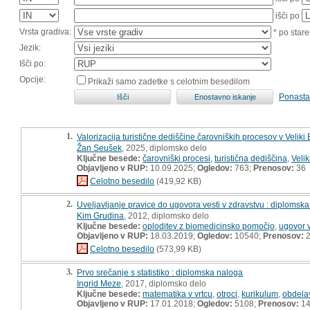
išči po
Vrsta gradiva:
* po stare
Jezik:
Išči po:
Opcije:
Prikaži samo zadetke s celotnim besedilom
Ponasta
1.
Valorizacija turistične dediščine čarovniških procesov v Veliki Br
Žan Seušek
, 2025, diplomsko delo
Ključne besede:
čarovniški procesi
,
turistična dediščina
,
Velik
Objavljeno v RUP:
10.09.2025;
Ogledov:
763;
Prenosov:
36
Celotno besedilo
(419,92 KB)
2.
Uveljavljanje pravice do ugovora vesti v zdravstvu : diplomsk
Kim Grudina
, 2012, diplomsko delo
Ključne besede:
oploditev z biomedicinsko pomočjo
,
ugovor v
Objavljeno v RUP:
18.03.2019;
Ogledov:
10540;
Prenosov:
2
Celotno besedilo
(573,99 KB)
3.
Prvo srečanje s statistiko : diplomska naloga
Ingrid Meze
, 2017, diplomsko delo
Ključne besede:
matematika v vrtcu
,
otroci
,
kurikulum
,
obdelav
Objavljeno v RUP:
17.01.2018;
Ogledov:
5108;
Prenosov:
14