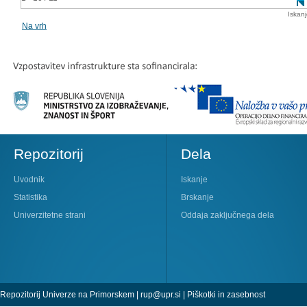
Iskan
Na vrh
Repozitorij
Dela
Uvodnik
Iskanje
Statistika
Brskanje
Univerzitetne strani
Oddaja zaključnega dela
Repozitorij Univerze na Primorskem |
rup@upr.si
|
Piškotki in zasebnost