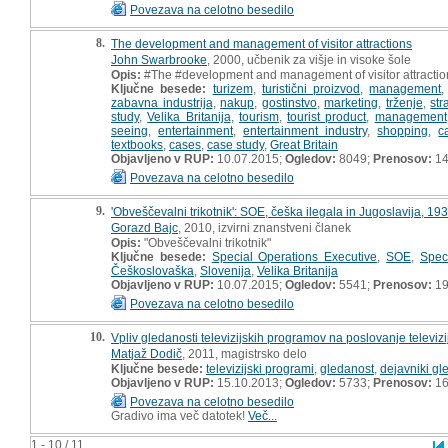
Povezava na celotno besedilo
8.
The development and management of visitor attractions
John Swarbrooke
, 2000, učbenik za višje in visoke šole
Opis:
#The #development and management of visitor attractio
Ključne besede:
turizem
,
turistični proizvod
,
management
zabavna industrija
,
nakup
,
gostinstvo
,
marketing
,
trženje
,
str
study
,
Velika Britanija
,
tourism
,
tourist product
,
management
seeing
,
entertainment
,
entertainment industry
,
shopping
,
c
textbooks
,
cases
,
case study
,
Great Britain
Objavljeno v RUP:
10.07.2015;
Ogledov:
8049;
Prenosov:
14
Povezava na celotno besedilo
9.
'Obveščevalni trikotnik': SOE, češka ilegala in Jugoslavija, 1
Gorazd Bajc
, 2010, izvirni znanstveni članek
Opis:
"Obveščevalni trikotnik"
Ključne besede:
Special Operations Executive
,
SOE
,
Spec
Češkoslovaška
,
Slovenija
,
Velika Britanija
Objavljeno v RUP:
10.07.2015;
Ogledov:
5541;
Prenosov:
1
Povezava na celotno besedilo
10.
Vpliv gledanosti televizijskih programov na poslovanje televizij
Matjaž Dodič
, 2011, magistrsko delo
Ključne besede:
televizijski programi
,
gledanost
,
dejavniki gl
Objavljeno v RUP:
15.10.2013;
Ogledov:
5733;
Prenosov:
16
Povezava na celotno besedilo
Gradivo ima več datotek!
Več...
1 - 10 / 11