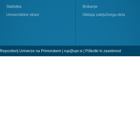
Statistika
Brskanje
Univerzitetne strani
Oddaja zaključnega dela
Repozitorij Univerze na Primorskem |
rup@upr.si
|
Piškotki in zasebnost