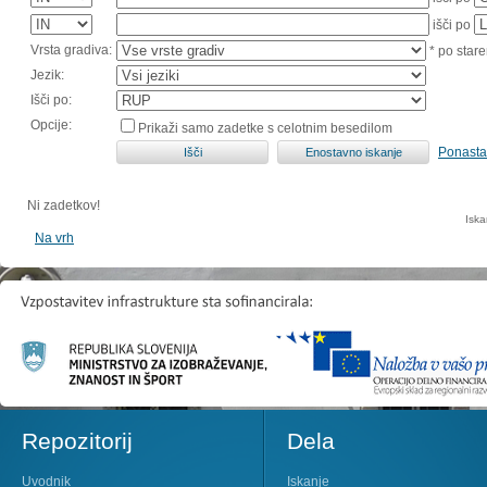
išči po
Vrsta gradiva:
* po stare
Jezik:
Išči po:
Opcije:
Prikaži samo zadetke s celotnim besedilom
Ponasta
Ni zadetkov!
Iska
Na vrh
Repozitorij
Dela
Uvodnik
Iskanje