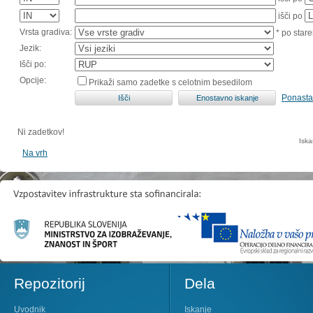
išči po
Vrsta gradiva:
* po stare
Jezik:
Išči po:
Opcije:
Prikaži samo zadetke s celotnim besedilom
Ponasta
Ni zadetkov!
Iska
Na vrh
Repozitorij
Dela
Uvodnik
Iskanje