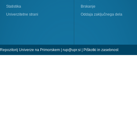
Statistika
Brskanje
Univerzitetne strani
Oddaja zaključnega dela
Repozitorij Univerze na Primorskem |
rup@upr.si
|
Piškotki in zasebnost