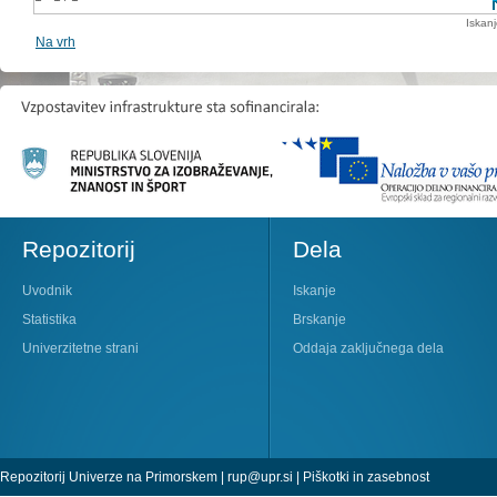
Iskan
Na vrh
Repozitorij
Dela
Uvodnik
Iskanje
Statistika
Brskanje
Univerzitetne strani
Oddaja zaključnega dela
Repozitorij Univerze na Primorskem |
rup@upr.si
|
Piškotki in zasebnost