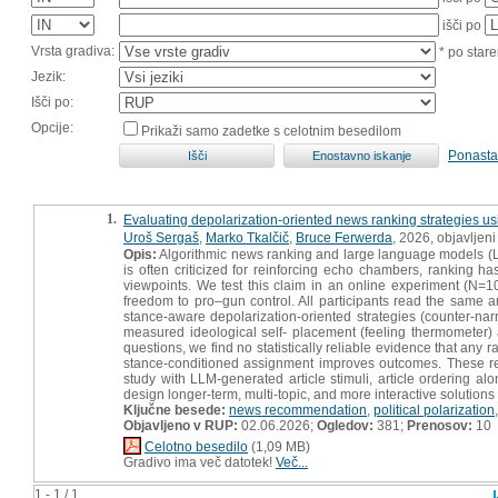
išči po
Vrsta gradiva:
* po stare
Jezik:
Išči po:
Opcije:
Prikaži samo zadetke s celotnim besedilom
Ponasta
1.
Evaluating depolarization-oriented news ranking strategies u
Uroš Sergaš
,
Marko Tkalčič
,
Bruce Ferwerda
, 2026, objavljen
Opis:
Algorithmic news ranking and large language models (LLM
is often criticized for reinforcing echo chambers, ranking h
viewpoints. We test this claim in an online experiment (N=1
freedom to pro–gun control. All participants read the same ar
stance-aware depolarization-oriented strategies (counter-nar
measured ideological self- placement (feeling thermometer) 
questions, we find no statistically reliable evidence that any r
stance-conditioned assignment improves outcomes. These resul
study with LLM-generated article stimuli, article ordering al
design longer-term, multi-topic, and more interactive solutions f
Ključne besede:
news recommendation
,
political polarization
Objavljeno v RUP:
02.06.2026;
Ogledov:
381;
Prenosov:
10
Celotno besedilo
(1,09 MB)
Gradivo ima več datotek!
Več...
1 - 1 / 1