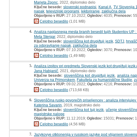
Marjeta Zgonc
, 2022, diplomsko delo
Ključne besede:
slovenski podnapisi
,
Kanal A
,
TV Slovenija 
napak
,
televizijski programi
,
lektoriranje
,
zaključna dela
Objavljeno v RUP:
27.10.2022;
Ogledov:
4035;
Prenosov:
5
Celotno besedilo
(1,01 MB)
4.
Analiza naglasnega mesta branih besedil tujih študentov UP :
Meta Stergar
, 2022, diplomsko delo
Ključne besede:
slovenščina kot drugi/tuji jezik
,
SDTJ
,
hrvašč
za odpravljanje napak
,
zaključna dela
Objavljeno v RUP:
07.10.2022;
Ogledov:
3070;
Prenosov:
10
Celotno besedilo
(1,49 MB)
5.
Analiza izpitov pri predmetu Slovenski jezik kot drugi/tuji jezi
Jana Habjanič
, 2021, diplomsko delo
Ključne besede:
slovenščina kot drugi/tuji jezik
,
analiza na
Univerza na Primorskem
,
Fakulteta za humanistične študije
,
z
Objavljeno v RUP:
09.02.2022;
Ogledov:
4216;
Prenosov:
10
Celotno besedilo
(713,68 KB)
6.
Slovenščina rusko govorečih priseljencev : analiza intervjujev 
Katerina Savarin
, 2019, magistrsko delo
Ključne besede:
slovenščina kot tuji jezik
,
učenje slovenščin
magistrske naloge
Objavljeno v RUP:
11.12.2019;
Ogledov:
15031;
Prenosov:
1
Celotno besedilo
(4,56 MB)
7.
Jazykovye otklonenija v russkom jazyke pod vlijaniem sloven