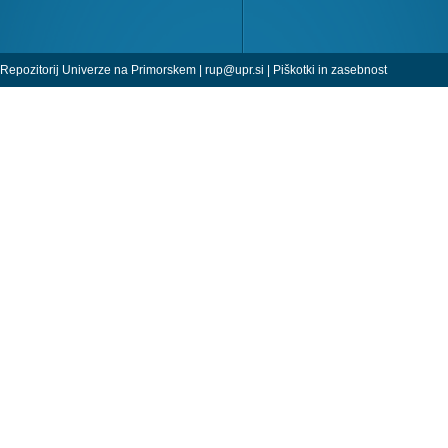
Repozitorij Univerze na Primorskem |
rup@upr.si
|
Piškotki in zasebnost