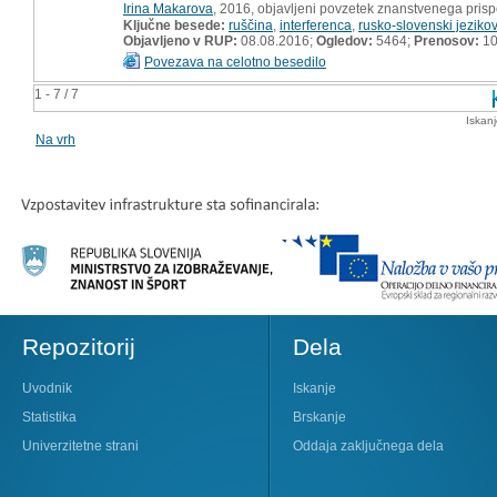
Irina Makarova
, 2016, objavljeni povzetek znanstvenega pris
Ključne besede:
ruščina
,
interferenca
,
rusko-slovenski jezikovn
Objavljeno v RUP:
08.08.2016;
Ogledov:
5464;
Prenosov:
10
Povezava na celotno besedilo
1 - 7 / 7
Iskan
Na vrh
Repozitorij
Dela
Uvodnik
Iskanje
Statistika
Brskanje
Univerzitetne strani
Oddaja zaključnega dela