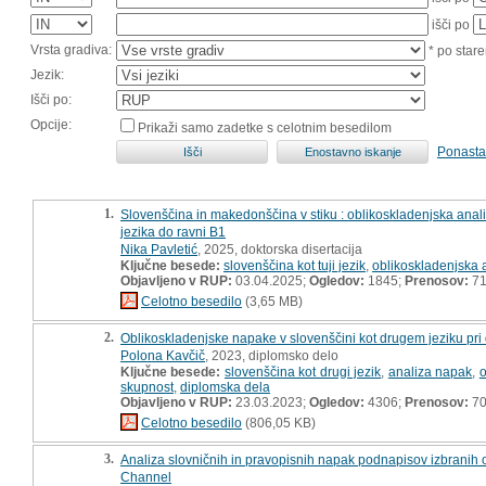
išči po
Vrsta gradiva:
* po stare
Jezik:
Išči po:
Opcije:
Prikaži samo zadetke s celotnim besedilom
Ponasta
1.
Slovenščina in makedonščina v stiku : oblikoskladenjska anal
jezika do ravni B1
Nika Pavletić
, 2025, doktorska disertacija
Ključne besede:
slovenščina kot tuji jezik
,
oblikoskladenjska 
Objavljeno v RUP:
03.04.2025;
Ogledov:
1845;
Prenosov:
7
Celotno besedilo
(3,65 MB)
2.
Oblikoskladenjske napake v slovenščini kot drugem jeziku pri 
Polona Kavčič
, 2023, diplomsko delo
Ključne besede:
slovenščina kot drugi jezik
,
analiza napak
,
o
skupnost
,
diplomska dela
Objavljeno v RUP:
23.03.2023;
Ogledov:
4306;
Prenosov:
7
Celotno besedilo
(806,05 KB)
3.
Analiza slovničnih in pravopisnih napak podnapisov izbranih o
Channel