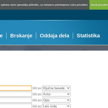
spletna stran uporablja piškotke, za nekatere potrebujemo vašo privolitev.
Uredi privolitev
je
Brskanje
Oddaja dela
Statistika
išči po
išči po
išči po
išči po