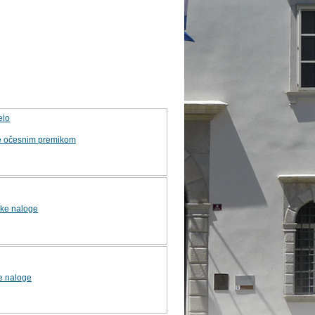
elo
e očesnim premikom
ke naloge
e naloge