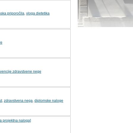
ska priporočila
,
vloga dietetika
re
rvencije zdravstvene nege
st
,
zdravstvena nega
,
diplomske naloge
na projektna naloga]