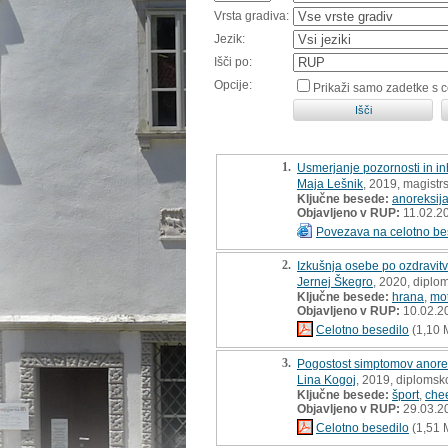
Vrsta gradiva:
Jezik:
Išči po:
Opcije:
Prikaži samo zadetke s 
1.
Usmerjanje pozornosti in inhi
Maja Lešnik
, 2019, magistr
Ključne besede:
anoreksij
Objavljeno v RUP:
11.02.2
Povezava na celotno be
2.
Izkušnja osebe po ozdravitv
Jernej Škegro
, 2020, diplo
Ključne besede:
hrana
,
mot
Objavljeno v RUP:
10.02.2
Celotno besedilo
(1,10 
3.
Pogostost simptomov anorek
Lina Kogoj
, 2019, diplomsk
Ključne besede:
šport
,
che
Objavljeno v RUP:
29.03.2
Celotno besedilo
(1,51 