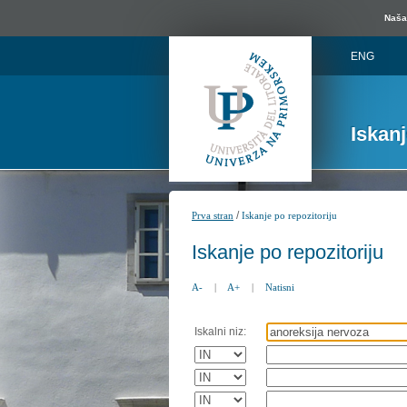
Naša 
ENG
Iskan
/
Prva stran
Iskanje po repozitoriju
Iskanje po repozitoriju
A-
|
A+
|
Natisni
Iskalni niz: