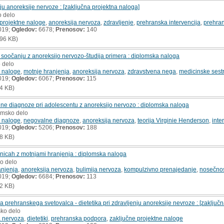
nju anoreksije nervoze : [zaključna projektna naloga]
o delo
 projektne naloge
,
anoreksija nervoza
,
zdravljenje
,
prehranska intervencija
,
prehran
019;
Ogledov:
6678;
Prenosov:
140
96 KB)
 soočanju z anoreksijo nervozo-študija primera : diplomska naloga
o delo
 naloge
,
motnje hranjenja
,
anoreksija nervoza
,
zdravstvena nega
,
medicinske sest
019;
Ogledov:
6067;
Prenosov:
115
4 KB)
lne diagnoze pri adolescentu z anoreksijo nervozo : diplomska naloga
lomsko delo
 naloge
,
negovalne diagnoze
,
anoreksija nervoza
,
teorija Virginie Henderson
,
inte
019;
Ogledov:
5206;
Prenosov:
188
8 KB)
nicah z motnjami hranjenja : diplomska naloga
ko delo
anjenja
,
anoreksija nervoza
,
bulimija nervoza
,
kompulzivno prenajedanje
,
nosečno
019;
Ogledov:
6684;
Prenosov:
113
2 KB)
 prehranskega svetovalca - dietetika pri zdravljenju anoreksije nevroze : [zaključ
sko delo
a nervoza
,
dietetiki
,
prehranska podpora
,
zaključne projektne naloge