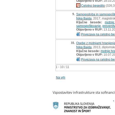
Objavljeno v RUP:
18.03.2
Celotno besedilo
(326,3
9.
Samopodoba in samospoštov
Nika Bajda
, 2017, magistrs
Ključne besede:
motnje
samospoštovanje
,
prevenit
Objavljeno v RUP:
13.11.2
Povezava na celotno be
10.
Osebe z motnjami hranjenja 
Nika Bajda
, 2013, diplomsk
Ključne besede:
motnje hr
Objavljeno v RUP:
10.07.2
Povezava na celotno be
1 - 10 / 11
Na vrh