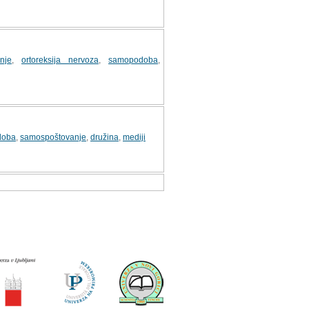
nje
,
ortoreksija nervoza
,
samopodoba
,
doba
,
samospoštovanje
,
družina
,
mediji