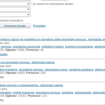
* po starem in bolonjskem študiju
celotnim besedilom
Ponastavi
bitorni nadzor pri restriktivni in purgativni obliki anoreksije nervoze : magistrsko d
sko delo
a nervoza
,
orientacija pozornosti
,
inhibitorni nadzor
,
čustveno procesiranje
,
sledenj
020;
Ogledov:
4006;
Prenosov:
48
sedilo
i od anoreksije nervoze : diplomska naloga
msko delo
nje hranjenja
,
anoreksija nervoza
,
zdravstvena nega
,
narativna raziskava
,
diploms
020;
Ogledov:
6050;
Prenosov:
299
MB)
sije nervoze v cheerleadingu : diplomska naloga
o delo
erleading
,
motnje hranjenja
,
anoreksija nervoza
,
simptomi
,
samopodoba
,
diplomsk
019;
Ogledov:
15541;
Prenosov:
121
MB)