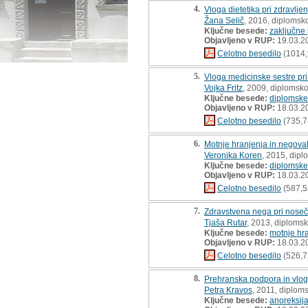
4.
Vloga dietetika pri zdravlje
Žana Selič
, 2016, diplomsk
Ključne besede:
zaključne
Objavljeno v RUP:
19.03.2
Celotno besedilo
(1014,
5.
Vloga medicinske sestre pri
Vojka Fritz
, 2009, diplomsk
Ključne besede:
diplomske
Objavljeno v RUP:
18.03.2
Celotno besedilo
(735,7
6.
Motnje hranjenja in negova
Veronika Koren
, 2015, dip
Ključne besede:
diplomske
Objavljeno v RUP:
18.03.2
Celotno besedilo
(587,5
7.
Zdravstvena nega pri noseč
Tjaša Rutar
, 2013, diploms
Ključne besede:
motnje hr
Objavljeno v RUP:
18.03.2
Celotno besedilo
(526,7
8.
Prehranska podpora in vloga
Petra Kravos
, 2011, diplom
Ključne besede:
anoreksij