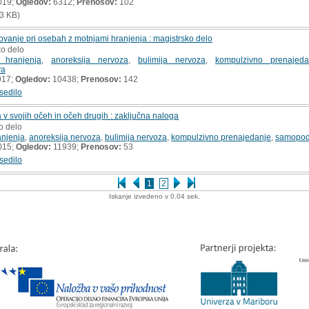
019;
Ogledov:
6312;
Prenosov:
102
3 KB)
anje pri osebah z motnjami hranjenja : magistrsko delo
ko delo
 hranjenja
,
anoreksija nervoza
,
bulimija nervoza
,
kompulzivno prenajeda
va
017;
Ogledov:
10438;
Prenosov:
142
sedilo
v svojih očeh in očeh drugih : zaključna naloga
o delo
anjenja
,
anoreksija nervoza
,
bulimija nervoza
,
kompulzivno prenajedanje
,
samopo
015;
Ogledov:
11939;
Prenosov:
53
sedilo
1
2
Iskanje izvedeno v 0.04 sek.