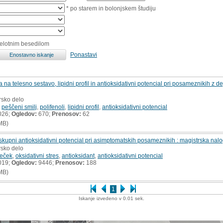
* po starem in bolonjskem študiju
celotnim besedilom
Ponastavi
a na telesno sestavo, lipidni profil in antioksidativni potencial pri posameznikih z d
rsko delo
,
peščeni smilj
,
polifenoli
,
lipidni profil
,
antioksidativni potencial
026;
Ogledov:
670;
Prenosov:
62
MB)
kupni antioksidativni potencial pri asimptomatskih posameznikih : magistrska nal
rsko delo
leček
,
oksidativni stres
,
antioksidant
,
antioksidativni potencial
019;
Ogledov:
9446;
Prenosov:
188
MB)
1
Iskanje izvedeno v 0.01 sek.