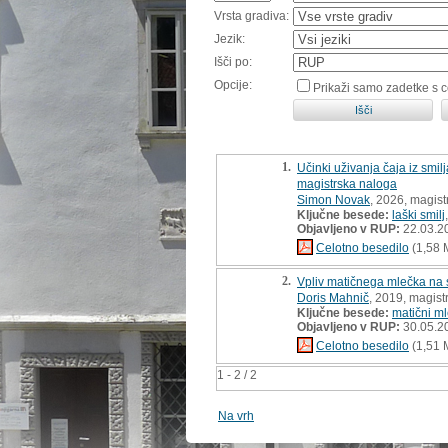
Vrsta gradiva:
Jezik:
Išči po:
Opcije:
Prikaži samo zadetke s 
1.
Učinki uživanja čaja iz smilj
magistrska naloga
Simon Novak
, 2026, magist
Ključne besede:
laški smilj
Objavljeno v RUP:
22.03.2
Celotno besedilo
(1,58 
2.
Vpliv matičnega mlečka na s
Doris Mahnič
, 2019, magist
Ključne besede:
matični m
Objavljeno v RUP:
30.05.2
Celotno besedilo
(1,51 
1 - 2 / 2
Na vrh