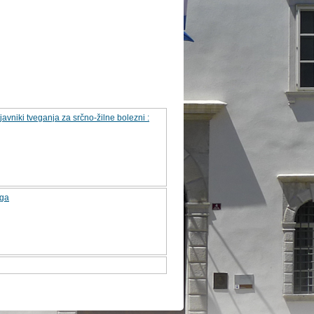
ejavniki tveganja za srčno-žilne bolezni :
oga