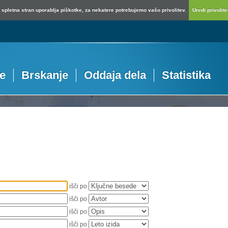
spletna stran uporablja piškotke, za nekatere potrebujemo vašo privolitev.
Uredi privolitev
je
Brskanje
Oddaja dela
Statistika
išči po
išči po
išči po
išči po