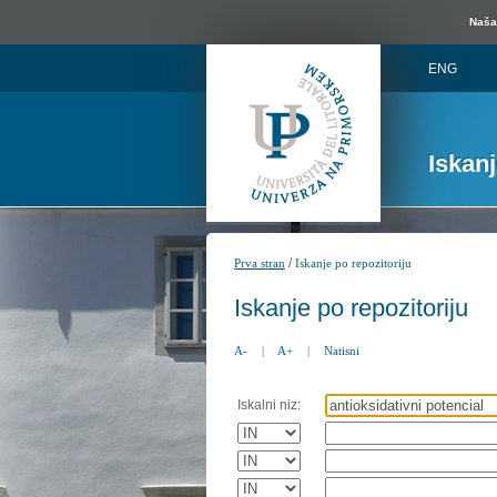
Naša 
ENG
Iskan
/
Prva stran
Iskanje po repozitoriju
Iskanje po repozitoriju
A-
|
A+
|
Natisni
Iskalni niz: