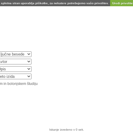
spletna stran uporablja piškotke, za nekatere potrebujemo vašo privolitev.
Uredi privolitev
m in bolonjskem študiju
Iskanje izvedeno v 0 sek.