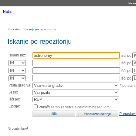
Naša 
Natisni
/
Prva stran
Iskanje po repozitoriju
Iskanje po repozitoriju
Iskalni niz:
išči po
išči po
išči po
išči po
Vrsta gradiva:
* po stare
Jezik:
Išči po:
Opcije:
Prikaži samo zadetke s celotnim besedilom
Ponastavi
Ni zadetkov!